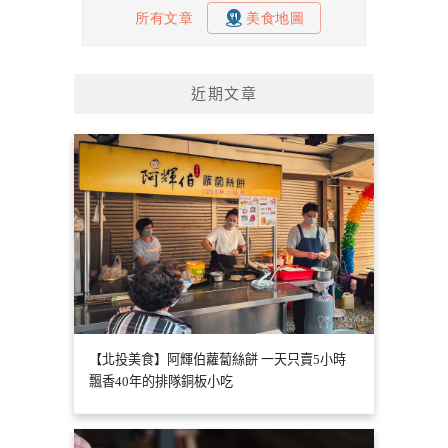
近期文章
【北投美食】阿輝伯蘿蔔絲餅 一天只賣5小時
飄香40年的排隊銅板小吃