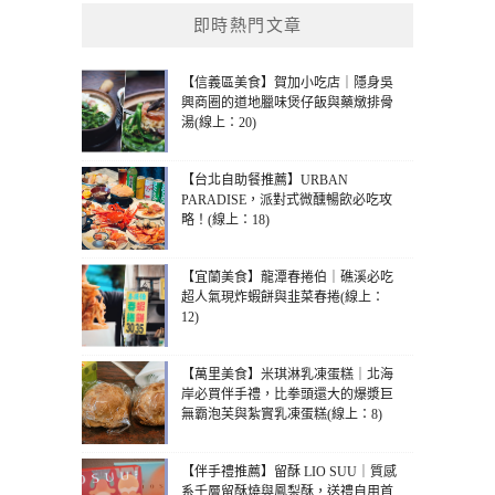
即時熱門文章
【信義區美食】賀加小吃店｜隱身吳
興商圈的道地臘味煲仔飯與藥燉排骨
湯(線上：20)
【台北自助餐推薦】URBAN
PARADISE，派對式微醺暢飲必吃攻
略！(線上：18)
【宜蘭美食】龍潭春捲伯｜礁溪必吃
超人氣現炸蝦餅與韭菜春捲(線上：
12)
【萬里美食】米琪淋乳凍蛋糕｜北海
岸必買伴手禮，比拳頭還大的爆漿巨
無霸泡芙與紮實乳凍蛋糕(線上：8)
【伴手禮推薦】留酥 LIO SUU｜質感
系千層留酥燒與鳳梨酥，送禮自用首