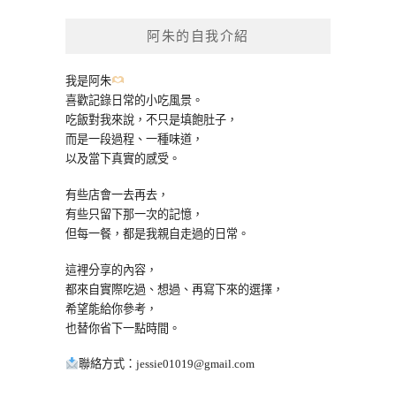
鍵
阿朱的自我介紹
字:
我是阿朱
喜歡記錄日常的小吃風景。
吃飯對我來說，不只是填飽肚子，
而是一段過程、一種味道，
以及當下真實的感受。
有些店會一去再去，
有些只留下那一次的記憶，
但每一餐，都是我親自走過的日常。
這裡分享的內容，
都來自實際吃過、想過、再寫下來的選擇，
希望能給你參考，
也替你省下一點時間。
聯絡方式：
jessie01019@gmail.com