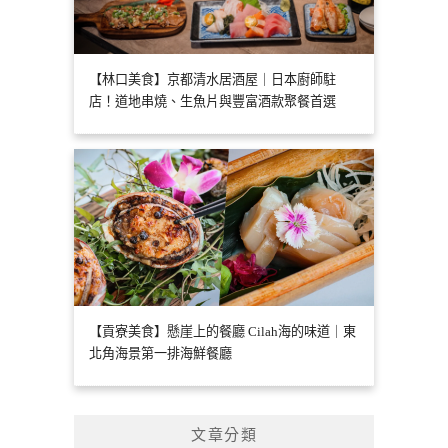
【林口美食】京都清水居酒屋｜日本廚師駐
店！道地串燒、生魚片與豐富酒款聚餐首選
【貢寮美食】懸崖上的餐廳 Cilah海的味道｜東
北角海景第一排海鮮餐廳
文章分類