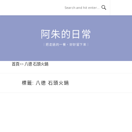
Skip
to
content
阿朱的日常
｜把走過的一餐，好好留下來｜
首頁
>>
八德 石頭火鍋
標籤:
八德 石頭火鍋