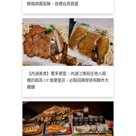
酥燒與鳳梨酥，送禮自用首選
【內湖美食】豐禾便當｜內湖江南街在地人超
推的超高 CP 值便當店，必點招牌厚排與酥炸大
雞腿