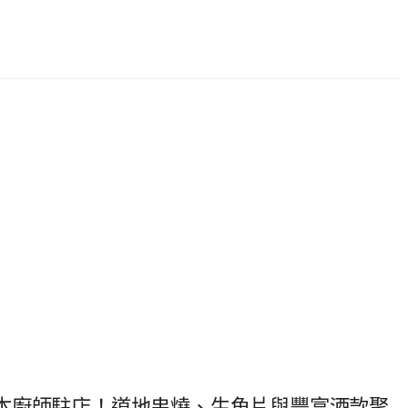
本廚師駐店！道地串燒、生魚片與豐富酒款聚