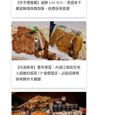
【伴手禮推薦】留酥 LIO SUU｜質感系千
層留酥燒與鳳梨酥，送禮自用首選
【內湖美食】豐禾便當｜內湖江南街在地
人超推的超高 CP 值便當店，必點招牌厚
排與酥炸大雞腿