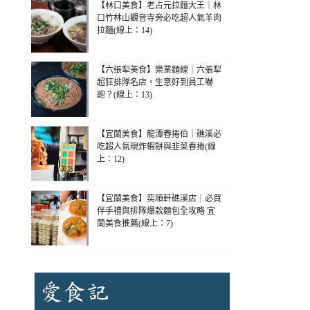
【林口美食】老占元拉麵大王｜林
口竹林山觀音寺旁必吃超人氣羊肉
拉麵(線上：14)
【六張犁美食】樂業麵線｜六張犁
超狂排隊名店，生意好到員工嚇
跑？(線上：13)
【宜蘭美食】龍潭春捲伯｜礁溪必
吃超人氣現炸蝦餅與韭菜春捲(線
上：12)
【宜蘭美食】奕順軒礁溪店｜必買
伴手禮與排隊爆款麵包全攻略 宜
蘭美食推薦(線上：7)