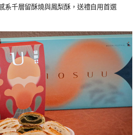
｜質感系千層留酥燒與鳳梨酥，送禮自用首選