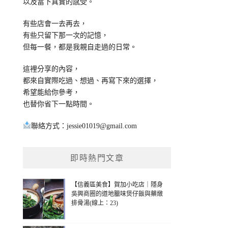
以及當下真實的感受。
有些店會一去再去，
有些只留下那一次的記憶，
但每一餐，都是我親自走過的日常。
這裡分享的內容，
都來自實際吃過、想過、再寫下來的選擇，
希望能給你參考，
也替你省下一點時間。
聯絡方式：
jessie01019@gmail.com
即時熱門文章
【信義區美食】賀加小吃店｜隱身
吳興商圈的道地臘味煲仔飯與藥燉
排骨湯(線上：23)