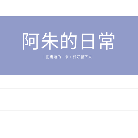
阿朱的日常
｜把走過的一餐，好好留下來｜