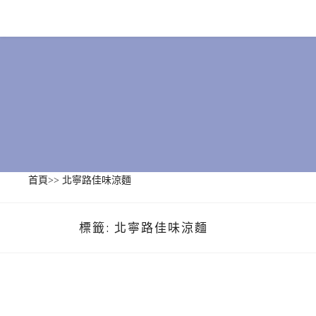
Skip
to
content
首頁
>>
北寧路佳味涼麵
標籤:
北寧路佳味涼麵