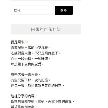
搜
尋
關
鍵
阿朱的自我介紹
字:
我是阿朱
喜歡記錄日常的小吃風景。
吃飯對我來說，不只是填飽肚子，
而是一段過程、一種味道，
以及當下真實的感受。
有些店會一去再去，
有些只留下那一次的記憶，
但每一餐，都是我親自走過的日常。
這裡分享的內容，
都來自實際吃過、想過、再寫下來的選擇，
希望能給你參考，