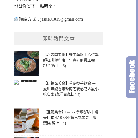
也替你省下一點時間。
聯絡方式：
jessie01019@gmail.com
即時熱門文章
【六張犁美食】樂業麵線｜六張犁
超狂排隊名店，生意好到員工嚇
跑？(線上：6)
【信義區美食】重慶抄手麵食 喜
愛川味鹹香酸辣的老饕必訪人氣小
吃店家 (菜單)(線上：4)
【宜蘭美食】Gather 食聚咖啡｜媲
美日本HARBS的超人氣水果千層
蛋糕(線上：4)