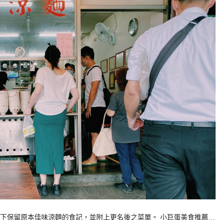
下保留原本佳味涼麵的食記，並附上更名後之菜單。 小巨蛋美食推薦…