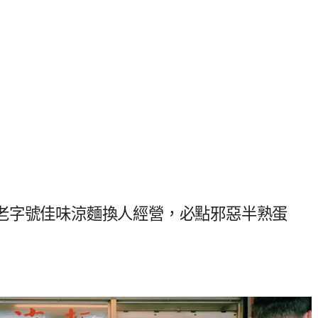
老字號佳味涼麵換人經營，必點邪惡半熟蛋