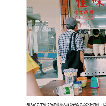
知名的老字號佳味涼麵換人經營已改名為巧軒涼麵，以