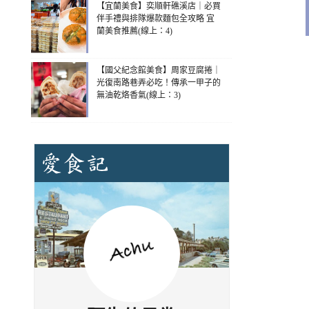
【宜蘭美食】奕順軒礁溪店｜必買
伴手禮與排隊爆款麵包全攻略 宜
蘭美食推薦(線上：4)
【國父紀念館美食】周家豆腐捲｜
光復南路巷弄必吃！傳承一甲子的
無油乾烙香氣(線上：3)