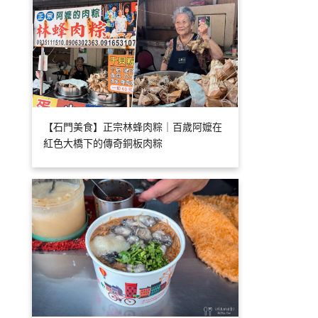
【石門美食】正宗林蜂肉粽｜百歲阿嬤在
紅色大橋下的傳奇銅板肉粽