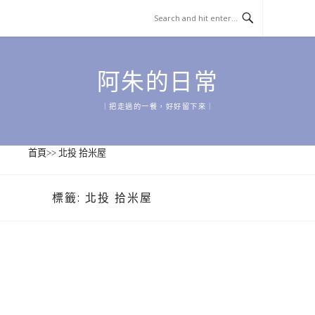
Skip
to
content
阿朱的日常
｜把走過的一餐，好好留下來｜
首頁
>>
北投 拾米屋
標籤:
北投 拾米屋