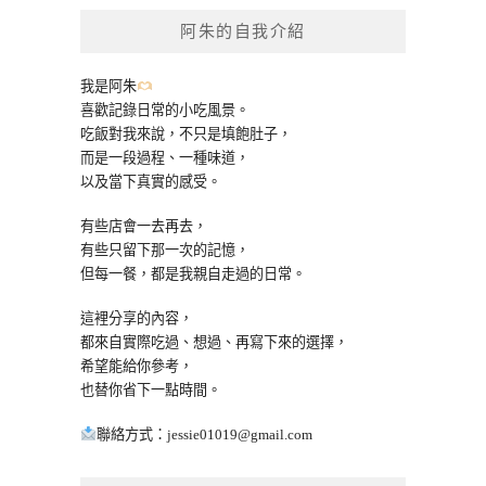
鍵
阿朱的自我介紹
字:
我是阿朱
喜歡記錄日常的小吃風景。
吃飯對我來說，不只是填飽肚子，
而是一段過程、一種味道，
以及當下真實的感受。
有些店會一去再去，
有些只留下那一次的記憶，
但每一餐，都是我親自走過的日常。
這裡分享的內容，
都來自實際吃過、想過、再寫下來的選擇，
希望能給你參考，
也替你省下一點時間。
聯絡方式：
jessie01019@gmail.com