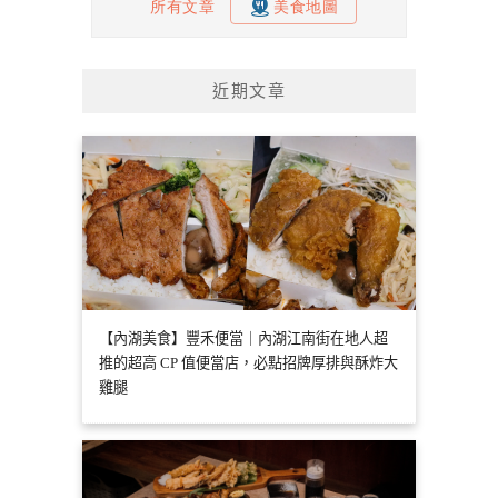
近期文章
【內湖美食】豐禾便當｜內湖江南街在地人超
推的超高 CP 值便當店，必點招牌厚排與酥炸大
雞腿