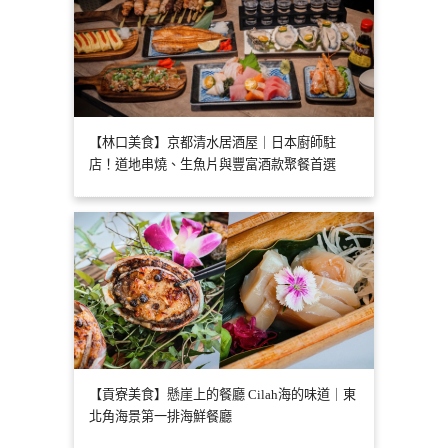
【林口美食】京都清水居酒屋｜日本廚師駐
店！道地串燒、生魚片與豐富酒款聚餐首選
【貢寮美食】懸崖上的餐廳 Cilah海的味道｜東
北角海景第一排海鮮餐廳