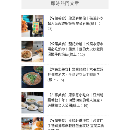
即時熱門文章
【宜蘭美食】龍潭春捲伯｜礁溪必吃
超人氣現炸蝦餅與韭菜春捲(線上：
23)
【公館美食】龍記炒燴｜公館水源市
場必吃熱炒！鑊氣十足的大火炒飯與
滑嫩牛肉燴飯(線上：15)
【六張犁美食】樂業麵線｜六張犁超
狂排隊名店，生意好到員工嚇跑？
(線上：15)
【古亭美食】康樂意小吃店｜汀州路
飄香數十年！現點現包的職人溫度，
必點組合大公開(線上：10)
【宜蘭美食】奕順軒礁溪店｜必買伴
手禮與排隊爆款麵包全攻略 宜蘭美食