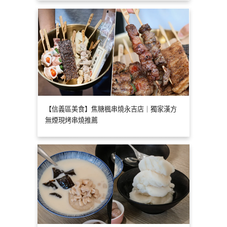
【信義區美食】焦糖楓串燒永吉店｜獨家漢方
無煙現烤串燒推薦