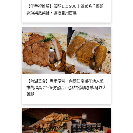
【伴手禮推薦】留酥 LIO SUU｜質感系千層留
酥燒與鳳梨酥，送禮自用首選
【內湖美食】豐禾便當｜內湖江南街在地人超
推的超高 CP 值便當店，必點招牌厚排與酥炸大
雞腿