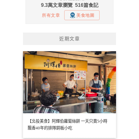
近期文章
【北投美食】阿輝伯蘿蔔絲餅 一天只賣5小時
飄香40年的排隊銅板小吃