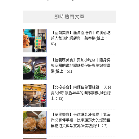
即時熱門文章
【宜蘭美食】龍潭春捲伯｜礁溪必吃
超人氣現炸蝦餅與韭菜春捲(線上：
63)
【信義區美食】賀加小吃店｜隱身吳
興商圈的道地臘味煲仔飯與藥燉排骨
湯(線上：51)
【北投美食】阿輝伯蘿蔔絲餅 一天只
賣5小時 飄香40年的排隊銅板小吃(線
上：15)
【萬里美食】米琪淋乳凍蛋糕｜北海
岸必買伴手禮，比拳頭還大的爆漿巨
無霸泡芙與紮實乳凍蛋糕(線上：7)