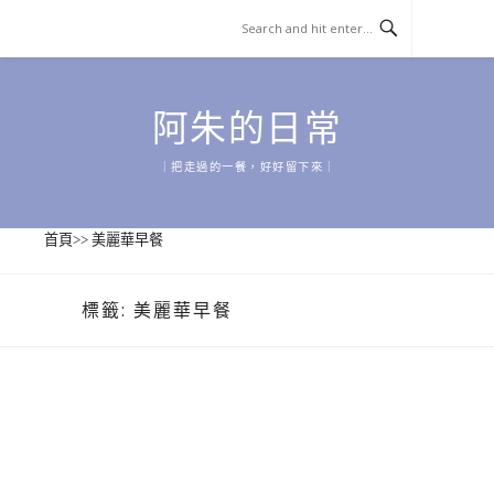
Skip
to
content
阿朱的日常
｜把走過的一餐，好好留下來｜
首頁
>>
美麗華早餐
標籤:
美麗華早餐