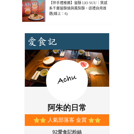
【伴手禮推薦】留酥 LIO SUU｜質感
系千層留酥燒與鳳梨酥，送禮自用首
選(線上：6)