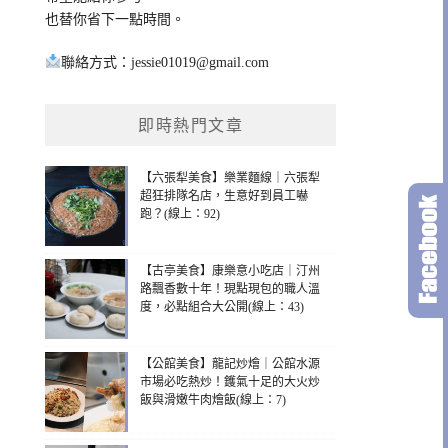
也替你省下一點時間。
聯絡方式：
jessie01019@gmail.com
即時熱門文章
【六張犁美食】樂業麵線｜六張犁
超狂排隊名店，生意好到員工嚇
跑？(線上：92)
【古亭美食】康樂意小吃店｜汀州
路飄香數十年！現點現包的職人溫
度，必點組合大公開(線上：43)
【公館美食】龍記炒燴｜公館水源
市場必吃熱炒！鑊氣十足的大火炒
飯與滑嫩牛肉燴飯(線上：7)