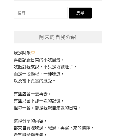
搜
尋
關
鍵
阿朱的自我介紹
字:
我是阿朱
喜歡記錄日常的小吃風景。
吃飯對我來說，不只是填飽肚子，
而是一段過程、一種味道，
以及當下真實的感受。
有些店會一去再去，
有些只留下那一次的記憶，
但每一餐，都是我親自走過的日常。
這裡分享的內容，
都來自實際吃過、想過、再寫下來的選擇，
希望能給你參考，