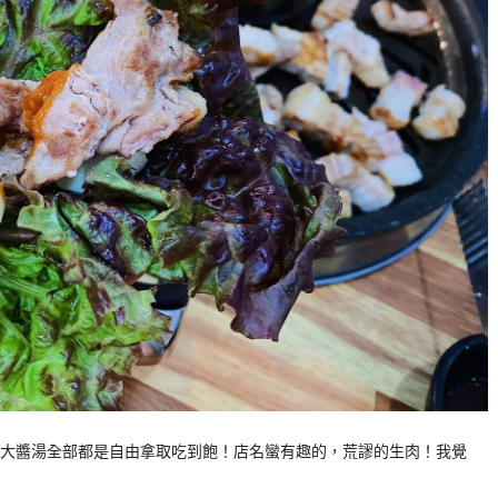
大醬湯全部都是自由拿取吃到飽！店名蠻有趣的，荒謬的生肉！我覺