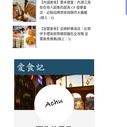
【內湖美食】豐禾便當｜內湖江南
街在地人超推的超高 CP 值便當
店，必點招牌厚排與酥炸大雞腿
(線上：6)
【宜蘭美食】奕順軒礁溪店｜必買
伴手禮與排隊爆款麵包全攻略 宜
蘭美食推薦(線上：5)