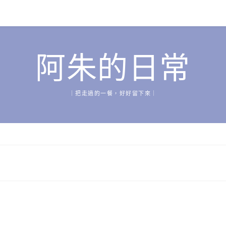
阿朱的日常
｜把走過的一餐，好好留下來｜