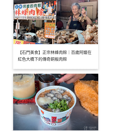
【石門美食】正宗林蜂肉粽｜百歲阿嬤在
紅色大橋下的傳奇銅板肉粽