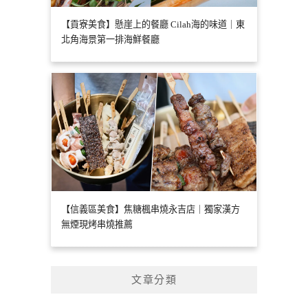
【貢寮美食】懸崖上的餐廳 Cilah海的味道｜東
北角海景第一排海鮮餐廳
【信義區美食】焦糖楓串燒永吉店｜獨家漢方
無煙現烤串燒推薦
文章分類