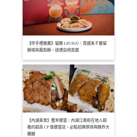
【伴手禮推薦】留酥 LIO SUU｜質感系千層留
酥燒與鳳梨酥，送禮自用首選
【內湖美食】豐禾便當｜內湖江南街在地人超
推的超高 CP 值便當店，必點招牌厚排與酥炸大
雞腿