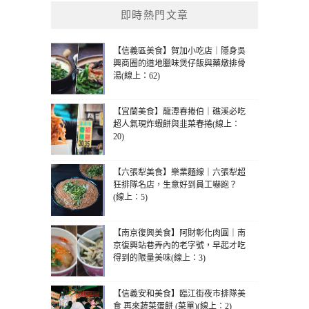
即時熱門文章
【信義區美食】賀加小吃店｜隱身吳
興商圈的道地臘味煲仔飯與藥燉排骨
湯(線上：62)
【宜蘭美食】龍潭春捲伯｜礁溪必吃
超人氣現炸蝦餅與韭菜春捲(線上：
20)
【六張犁美食】樂業麵線｜六張犁超
狂排隊名店，生意好到員工嚇跑？
(線上：5)
【南京復興美食】阿財彰化肉圓｜南
京復興站巷弄內的老字號，早起才吃
得到的限量美味(線上：3)
【信義安和美食】臨江街夜市排隊美
食 再來蔬菜蛋餅 (菜單)(線上：2)