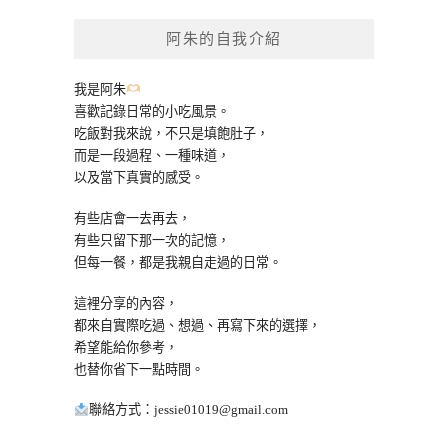
鍵
阿朱的自我介紹
字:
我是阿朱
喜歡記錄日常的小吃風景。
吃飯對我來說，不只是填飽肚子，
而是一段過程、一種味道，
以及當下真實的感受。
有些店會一去再去，
有些只留下那一次的記憶，
但每一餐，都是我親自走過的日常。
這裡分享的內容，
都來自實際吃過、想過、再寫下來的選擇，
希望能給你參考，
也替你省下一點時間。
聯絡方式：
jessie01019@gmail.com