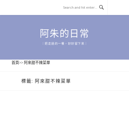
Skip
to
content
阿朱的日常
｜把走過的一餐，好好留下來｜
首頁
>>
阿來甜不辣菜單
標籤:
阿來甜不辣菜單