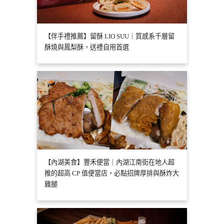
【伴手禮推薦】留酥 LIO SUU｜質感系千層留
酥燒與鳳梨酥，送禮自用首選
【內湖美食】豐禾便當｜內湖江南街在地人超
推的超高 CP 值便當店，必點招牌厚排與酥炸大
雞腿