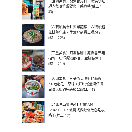
【宜蘭美食】龍潭春捲伯｜礁溪必吃
超人氣現炸蝦餅與韭菜春捲(線上：
33)
【六張犁美食】樂業麵線｜六張犁超
狂排隊名店，生意好到員工嚇跑？
(線上：23)
【三重美食】阿發豬腳｜藏身巷弄無
招牌，CP值爆棚的百元豬腳便當！
(線上：10)
【內湖美食】五分街大腸蚵仔麵線｜
737巷必吃古早味，鮮甜爆量蚵仔與
白滷大腸的完美結合(線上：8)
【台北自助餐推薦】URBAN
PARADISE，派對式微醺暢飲必吃攻
略！(線上：7)