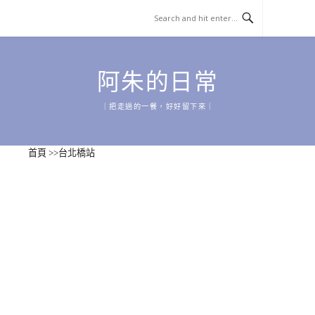
Skip
to
content
阿朱的日常
｜把走過的一餐，好好留下來｜
首頁
>>
台北橋站