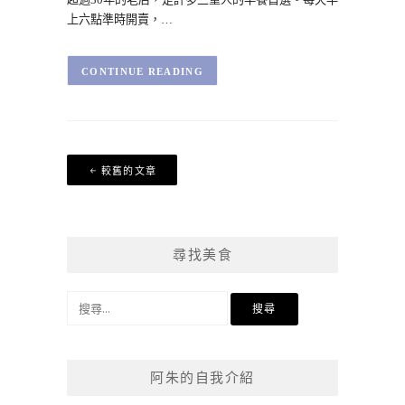
上六點準時開賣，…
CONTINUE READING
文
較舊的文章
章
導
覽
尋找美食
搜
尋
關
鍵
阿朱的自我介紹
字: