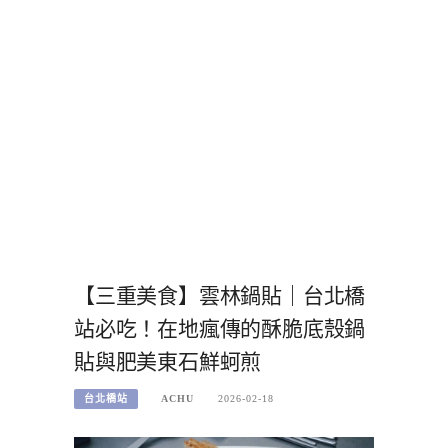
【三重美食】雲林鍋貼｜台北橋
站必吃！在地瘋傳的酥脆底殼鍋
貼與肥美東石鮮蚵煎
台北橋站
ACHU
2026-02-18