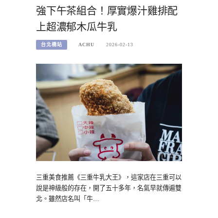
強下午茶組合！厚實爆汁雞排配
上超濃郁木瓜牛乳
台北橋站
ACHU
2026-02-13
三重美食推薦《三重牛乳大王》，這家店在三重可以
說是神級般的存在，開了五十多年，名氣早就傳遍雙
北。雖然店名叫「牛…