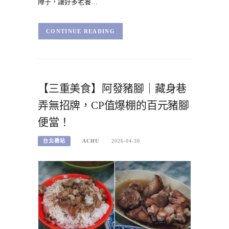
陣子，讓好多老饕…
CONTINUE READING
【三重美食】阿發豬腳｜藏身巷
弄無招牌，CP值爆棚的百元豬腳
便當！
台北橋站
ACHU
2026-04-30