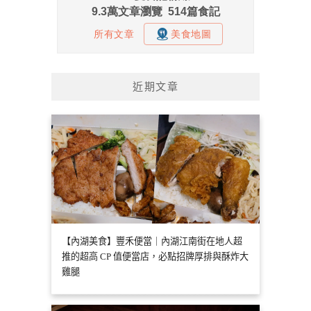
近期文章
【內湖美食】豐禾便當｜內湖江南街在地人超
推的超高 CP 值便當店，必點招牌厚排與酥炸大
雞腿