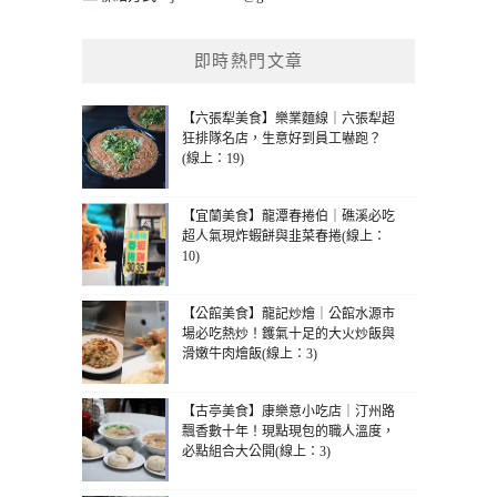
即時熱門文章
【六張犁美食】樂業麵線｜六張犁超
狂排隊名店，生意好到員工嚇跑？
(線上：19)
【宜蘭美食】龍潭春捲伯｜礁溪必吃
超人氣現炸蝦餅與韭菜春捲(線上：
10)
【公館美食】龍記炒燴｜公館水源市
場必吃熱炒！鑊氣十足的大火炒飯與
滑嫩牛肉燴飯(線上：3)
【古亭美食】康樂意小吃店｜汀州路
飄香數十年！現點現包的職人溫度，
必點組合大公開(線上：3)