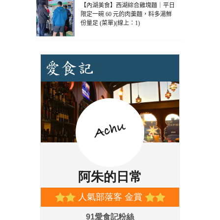
【內湖美食】西湖綜合雞塊麵｜平日
限定一碗 60 元的肉羹麵，料多湯鮮
份量足 (菜單)(線上：1)