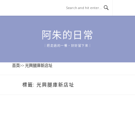
Skip
to
content
阿朱的日常
｜把走過的一餐，好好留下來｜
首頁
>>
光興腿庫新店址
標籤:
光興腿庫新店址