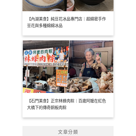
【內湖美食】純豆花冰品專門店｜超綿密手作
豆花與多種綿綿冰品
【石門美食】正宗林蜂肉粽｜百歲阿嬤在紅色
大橋下的傳奇銅板肉粽
文章分類