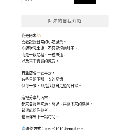
尋
關
鍵
阿朱的自我介紹
字:
我是阿朱
喜歡記錄日常的小吃風景。
吃飯對我來說，不只是填飽肚子，
而是一段過程、一種味道，
以及當下真實的感受。
有些店會一去再去，
有些只留下那一次的記憶，
但每一餐，都是我親自走過的日常。
這裡分享的內容，
都來自實際吃過、想過、再寫下來的選擇，
希望能給你參考，
也替你省下一點時間。
聯絡方式：
jessie01019@gmail.com