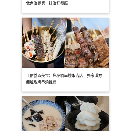
北角海景第一排海鮮餐廳
【信義區美食】焦糖楓串燒永吉店｜獨家漢方
無煙現烤串燒推薦