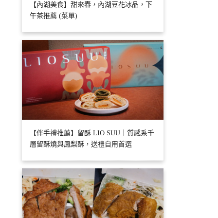
【內湖美食】甜來春，內湖豆花冰品，下
午茶推薦 (菜單)
【伴手禮推薦】留酥 LIO SUU｜質感系千
層留酥燒與鳳梨酥，送禮自用首選