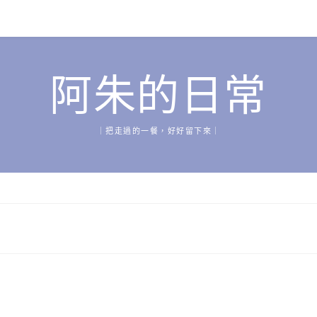
阿朱的日常
｜把走過的一餐，好好留下來｜