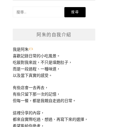
搜
尋
關
鍵
阿朱的自我介紹
字:
我是阿朱
喜歡記錄日常的小吃風景。
吃飯對我來說，不只是填飽肚子，
而是一段過程、一種味道，
以及當下真實的感受。
有些店會一去再去，
有些只留下那一次的記憶，
但每一餐，都是我親自走過的日常。
這裡分享的內容，
都來自實際吃過、想過、再寫下來的選擇，
希望能給你參考，