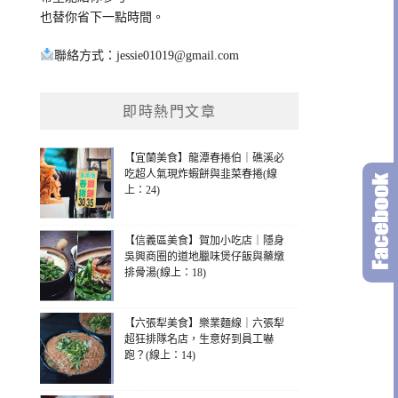
也替你省下一點時間。
聯絡方式：
jessie01019@gmail.com
即時熱門文章
【宜蘭美食】龍潭春捲伯｜礁溪必
吃超人氣現炸蝦餅與韭菜春捲(線
上：24)
【信義區美食】賀加小吃店｜隱身
吳興商圈的道地臘味煲仔飯與藥燉
排骨湯(線上：18)
【六張犁美食】樂業麵線｜六張犁
超狂排隊名店，生意好到員工嚇
跑？(線上：14)