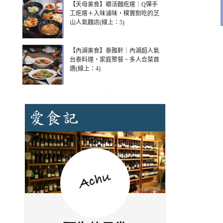
【天母美食】嚼活麵疙瘩｜Q彈手
工疙瘩＋入味滷味，樸實耐吃的芝
山人氣麵店(線上：5)
【內湖美食】泰雅軒｜內湖超人氣
台泰料理，家庭聚餐、多人合菜首
選(線上：4)