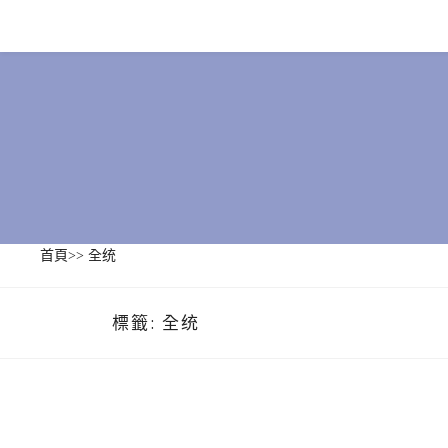
Skip
to
content
首頁
>>
全统
標籤:
全统