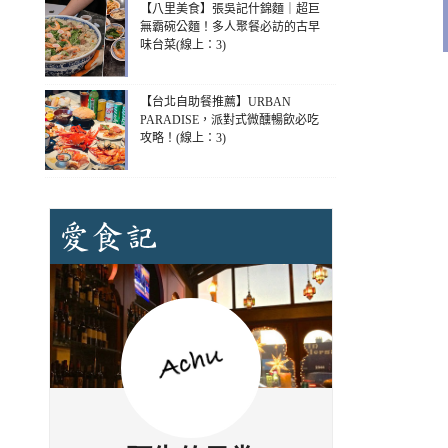
【八里美食】張吳記什錦麵｜超巨
無霸碗公麵！多人聚餐必訪的古早
味台菜(線上：3)
【台北自助餐推薦】URBAN
PARADISE，派對式微醺暢飲必吃
攻略！(線上：3)