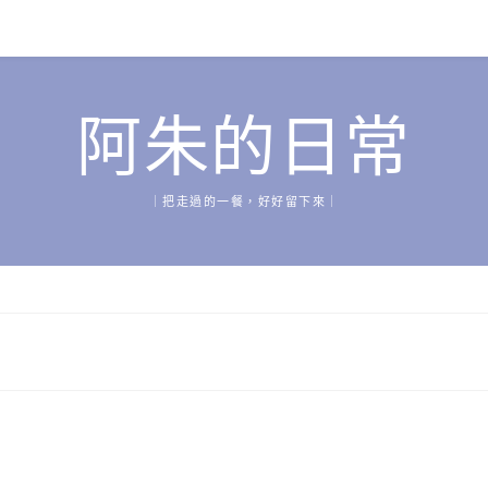
阿朱的日常
｜把走過的一餐，好好留下來｜