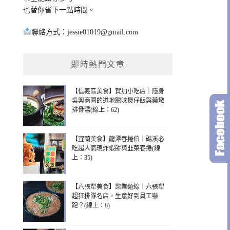
也替你省下一點時間。
聯絡方式：
jessie01019@gmail.com
即時熱門文章
【信義區美食】賀加小吃店｜隱身
吳興商圈的道地臘味煲仔飯與藥燉
排骨湯(線上：62)
【宜蘭美食】龍潭春捲伯｜礁溪必
吃超人氣現炸蝦餅與韭菜春捲(線
上：35)
【六張犁美食】樂業麵線｜六張犁
超狂排隊名店，生意好到員工嚇
跑？(線上：8)