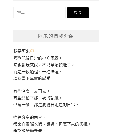
搜
尋
關
鍵
阿朱的自我介紹
字:
我是阿朱
喜歡記錄日常的小吃風景。
吃飯對我來說，不只是填飽肚子，
而是一段過程、一種味道，
以及當下真實的感受。
有些店會一去再去，
有些只留下那一次的記憶，
但每一餐，都是我親自走過的日常。
這裡分享的內容，
都來自實際吃過、想過、再寫下來的選擇，
希望能給你參考，