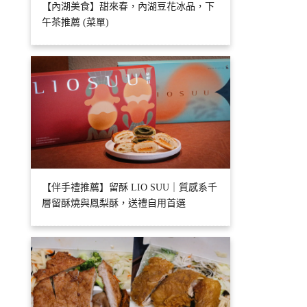
【內湖美食】甜來春，內湖豆花冰品，下
午茶推薦 (菜單)
【伴手禮推薦】留酥 LIO SUU｜質感系千
層留酥燒與鳳梨酥，送禮自用首選