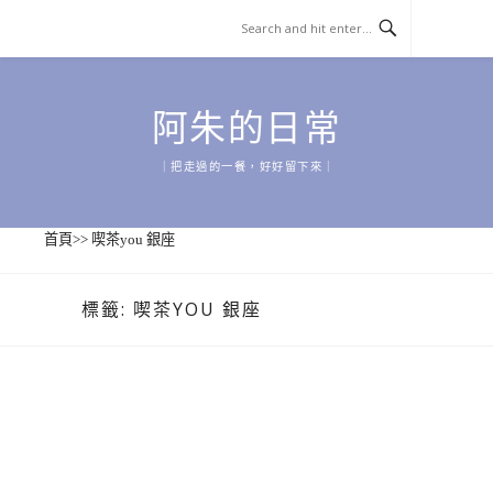
Skip
to
content
阿朱的日常
｜把走過的一餐，好好留下來｜
首頁
>>
喫茶you 銀座
標籤:
喫茶YOU 銀座