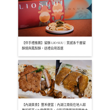
【伴手禮推薦】留酥 LIO SUU｜質感系千層留
酥燒與鳳梨酥，送禮自用首選
【內湖美食】豐禾便當｜內湖江南街在地人超