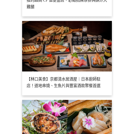
推的超高 CP 值便當店，必點招牌厚排與酥炸大
雞腿
【林口美食】京都清水居酒屋｜日本廚師駐
店！道地串燒、生魚片與豐富酒款聚餐首選