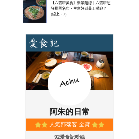
【六張犁美食】樂業麵線｜六張犁超
狂排隊名店，生意好到員工嚇跑？
(線上：7)