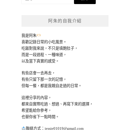
尋
關
鍵
阿朱的自我介紹
字:
我是阿朱
喜歡記錄日常的小吃風景。
吃飯對我來說，不只是填飽肚子，
而是一段過程、一種味道，
以及當下真實的感受。
有些店會一去再去，
有些只留下那一次的記憶，
但每一餐，都是我親自走過的日常。
這裡分享的內容，
都來自實際吃過、想過、再寫下來的選擇，
希望能給你參考，
也替你省下一點時間。
聯絡方式：
jessie01019@gmail.com