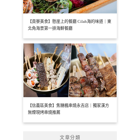
【貢寮美食】懸崖上的餐廳 Cilah海的味道｜東
北角海景第一排海鮮餐廳
【信義區美食】焦糖楓串燒永吉店｜獨家漢方
無煙現烤串燒推薦
文章分類