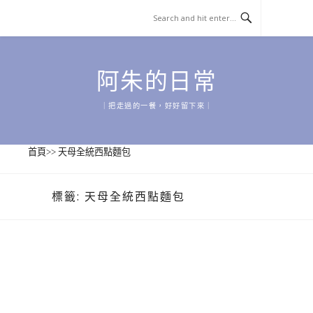
Skip
to
content
阿朱的日常
｜把走過的一餐，好好留下來｜
首頁
>>
天母全統西點麵包
標籤:
天母全統西點麵包