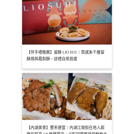
【伴手禮推薦】留酥 LIO SUU｜質感系千層留
酥燒與鳳梨酥，送禮自用首選
【內湖美食】豐禾便當｜內湖江南街在地人超