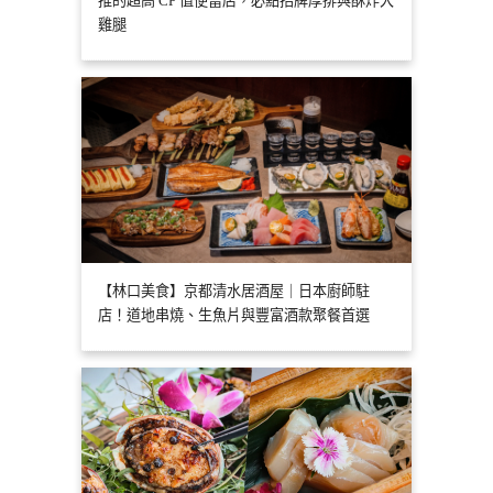
推的超高 CP 值便當店，必點招牌厚排與酥炸大
雞腿
【林口美食】京都清水居酒屋｜日本廚師駐
店！道地串燒、生魚片與豐富酒款聚餐首選