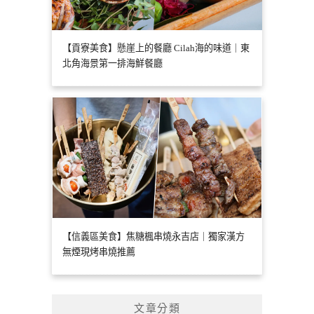
【貢寮美食】懸崖上的餐廳 Cilah海的味道｜東
北角海景第一排海鮮餐廳
【信義區美食】焦糖楓串燒永吉店｜獨家漢方
無煙現烤串燒推薦
文章分類