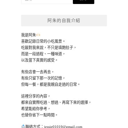
尋
關
鍵
阿朱的自我介紹
字:
我是阿朱
喜歡記錄日常的小吃風景。
吃飯對我來說，不只是填飽肚子，
而是一段過程、一種味道，
以及當下真實的感受。
有些店會一去再去，
有些只留下那一次的記憶，
但每一餐，都是我親自走過的日常。
這裡分享的內容，
都來自實際吃過、想過、再寫下來的選擇，
希望能給你參考，
也替你省下一點時間。
聯絡方式：
jessie01019@gmail.com