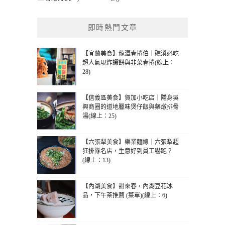
即時熱門文章
【宜蘭美食】龍潭春捲伯｜礁溪必吃
超人氣現炸蝦餅與韭菜春捲(線上：
28)
【信義區美食】賀加小吃店｜隱身吳
興商圈的道地臘味煲仔飯與藥燉排骨
湯(線上：25)
【六張犁美食】樂業麵線｜六張犁超
狂排隊名店，生意好到員工嚇跑？
(線上：13)
【內湖美食】甜來春，內湖豆花冰
品，下午茶推薦 (菜單)(線上：6)