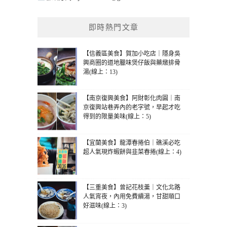
即時熱門文章
【信義區美食】賀加小吃店｜隱身吳
興商圈的道地臘味煲仔飯與藥燉排骨
湯(線上：13)
【南京復興美食】阿財彰化肉圓｜南
京復興站巷弄內的老字號，早起才吃
得到的限量美味(線上：5)
【宜蘭美食】龍潭春捲伯｜礁溪必吃
超人氣現炸蝦餅與韭菜春捲(線上：4)
【三重美食】曾記花枝羹｜文化北路
人氣宵夜，內用免費續湯，甘甜順口
好滋味(線上：3)