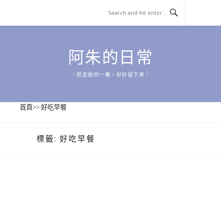
Skip
to
content
阿朱的日常
｜把走過的一餐，好好留下來｜
首頁
>>
好吃早餐
標籤:
好吃早餐