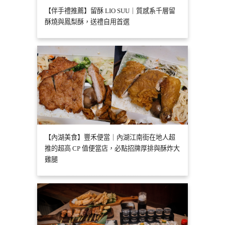
【伴手禮推薦】留酥 LIO SUU｜質感系千層留
酥燒與鳳梨酥，送禮自用首選
【內湖美食】豐禾便當｜內湖江南街在地人超
推的超高 CP 值便當店，必點招牌厚排與酥炸大
雞腿