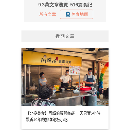
近期文章
【北投美食】阿輝伯蘿蔔絲餅 一天只賣5小時
飄香40年的排隊銅板小吃