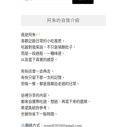
尋
關
鍵
阿朱的自我介紹
字:
我是阿朱
喜歡記錄日常的小吃風景。
吃飯對我來說，不只是填飽肚子，
而是一段過程、一種味道，
以及當下真實的感受。
有些店會一去再去，
有些只留下那一次的記憶，
但每一餐，都是我親自走過的日常。
這裡分享的內容，
都來自實際吃過、想過、再寫下來的選擇，
希望能給你參考，
也替你省下一點時間。
聯絡方式：
jessie01019@gmail.com