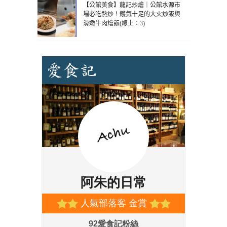
【公館美食】龍記炒燴｜公館水源市
場必吃熱炒！鑊氣十足的大火炒飯與
滑嫩牛肉燴飯(線上：3)