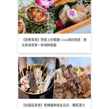
【貢寮美食】懸崖上的餐廳 Cilah海的味道｜東
北角海景第一排海鮮餐廳
【信義區美食】焦糖楓串燒永吉店｜獨家漢方