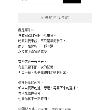
尋
關
鍵
阿朱的自我介紹
字:
我是阿朱
喜歡記錄日常的小吃風景。
吃飯對我來說，不只是填飽肚子，
而是一段過程、一種味道，
以及當下真實的感受。
有些店會一去再去，
有些只留下那一次的記憶，
但每一餐，都是我親自走過的日常。
這裡分享的內容，
都來自實際吃過、想過、再寫下來的選擇，
希望能給你參考，
也替你省下一點時間。
聯絡方式：
jessie01019@gmail.com