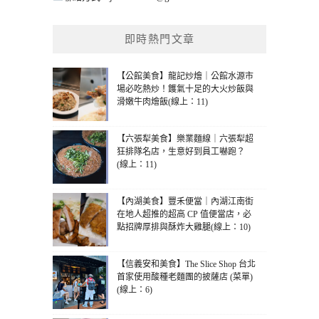
即時熱門文章
【公館美食】龍記炒燴｜公館水源市
場必吃熱炒！鑊氣十足的大火炒飯與
滑嫩牛肉燴飯(線上：11)
【六張犁美食】樂業麵線｜六張犁超
狂排隊名店，生意好到員工嚇跑？
(線上：11)
【內湖美食】豐禾便當｜內湖江南街
在地人超推的超高 CP 值便當店，必
點招牌厚排與酥炸大雞腿(線上：10)
【信義安和美食】The Slice Shop 台北
首家使用酸種老麵團的披薩店 (菜單)
(線上：6)