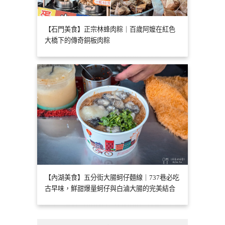
【石門美食】正宗林蜂肉粽｜百歲阿嬤在紅色
大橋下的傳奇銅板肉粽
【內湖美食】五分街大腸蚵仔麵線｜737巷必吃
古早味，鮮甜爆量蚵仔與白滷大腸的完美結合