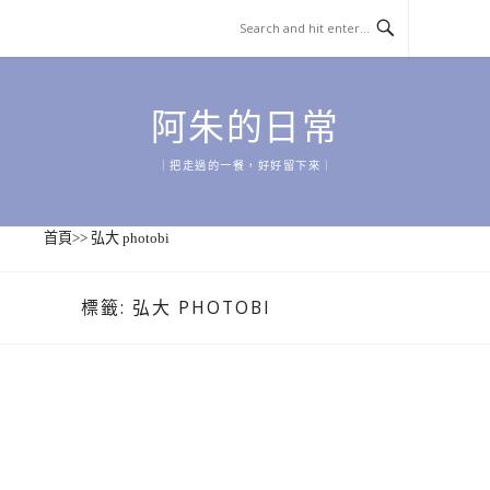
Skip
to
content
阿朱的日常
｜把走過的一餐，好好留下來｜
首頁
>>
弘大 photobi
標籤:
弘大 PHOTOBI