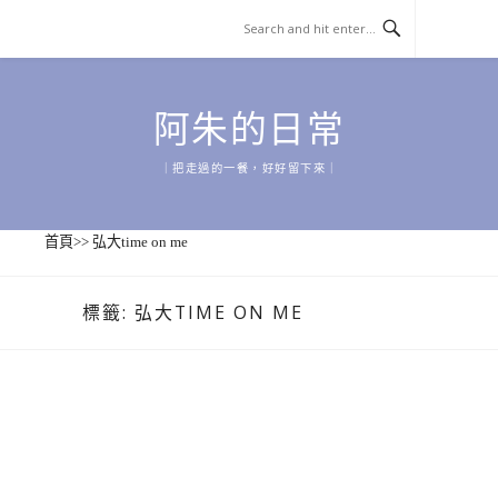
Skip
to
content
阿朱的日常
｜把走過的一餐，好好留下來｜
首頁
>>
弘大time on me
標籤:
弘大TIME ON ME