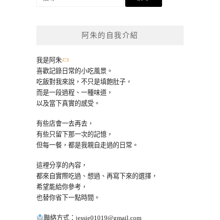
尋
關
鍵
阿朱的自我介紹
字:
我是阿朱
喜歡記錄日常的小吃風景。
吃飯對我來說，不只是填飽肚子，
而是一段過程、一種味道，
以及當下真實的感受。
有些店會一去再去，
有些只留下那一次的記憶，
但每一餐，都是我親自走過的日常。
這裡分享的內容，
都來自實際吃過、想過、再寫下來的選擇，
希望能給你參考，
也替你省下一點時間。
聯絡方式：
jessie01019@gmail.com