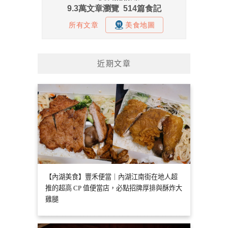
近期文章
【內湖美食】豐禾便當｜內湖江南街在地人超
推的超高 CP 值便當店，必點招牌厚排與酥炸大
雞腿