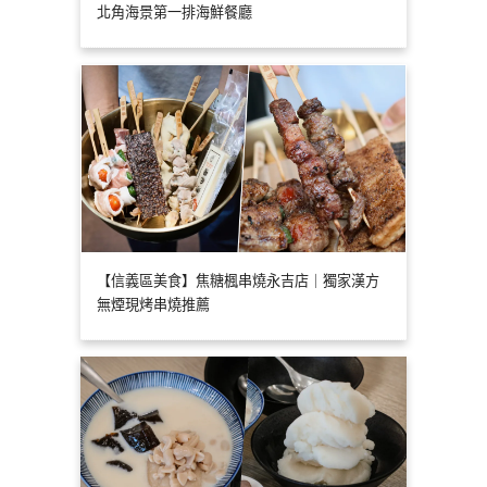
北角海景第一排海鮮餐廳
【信義區美食】焦糖楓串燒永吉店｜獨家漢方
無煙現烤串燒推薦