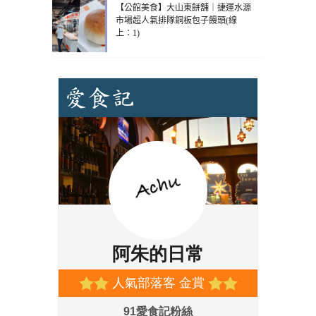
【公館美食】大山東餅舖｜捷運水源
市場超人氣排隊銅板包子饅頭(線
上：1)