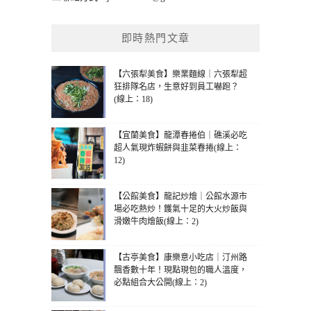
即時熱門文章
【六張犁美食】樂業麵線｜六張犁超
狂排隊名店，生意好到員工嚇跑？
(線上：18)
【宜蘭美食】龍潭春捲伯｜礁溪必吃
超人氣現炸蝦餅與韭菜春捲(線上：
12)
【公館美食】龍記炒燴｜公館水源市
場必吃熱炒！鑊氣十足的大火炒飯與
滑嫩牛肉燴飯(線上：2)
【古亭美食】康樂意小吃店｜汀州路
飄香數十年！現點現包的職人溫度，
必點組合大公開(線上：2)