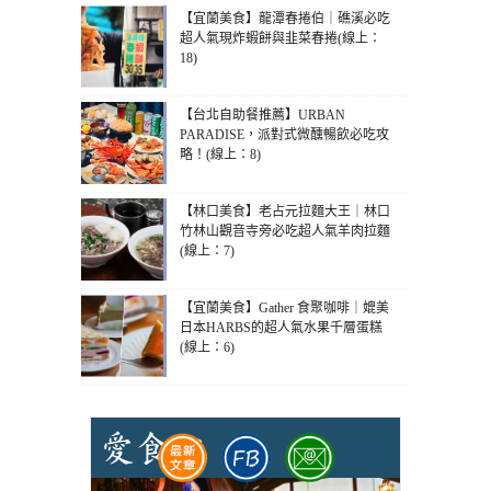
【宜蘭美食】龍潭春捲伯｜礁溪必吃
超人氣現炸蝦餅與韭菜春捲(線上：
18)
【台北自助餐推薦】URBAN
PARADISE，派對式微醺暢飲必吃攻
略！(線上：8)
【林口美食】老占元拉麵大王｜林口
竹林山觀音寺旁必吃超人氣羊肉拉麵
(線上：7)
【宜蘭美食】Gather 食聚咖啡｜媲美
日本HARBS的超人氣水果千層蛋糕
(線上：6)