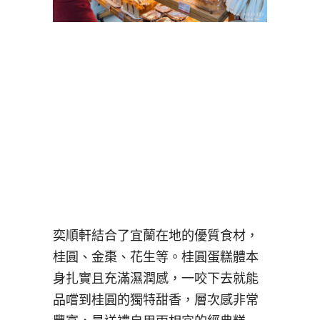
奕順軒結合了宜蘭在地的優質食材，
桂圓、金棗、花生等。桂圓蛋糕體本
身扎實且充滿濕潤感，一咬下去就能
品嚐到桂圓的獨特甜香，層次感非常