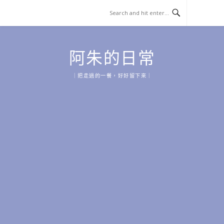
Skip
to
content
阿朱的日常
｜把走過的一餐，好好留下來｜