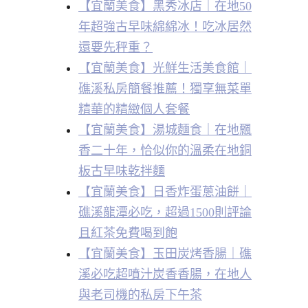
【宜蘭美食】黑秀冰店｜在地50
年超強古早味綿綿冰！吃冰居然
還要先秤重？
【宜蘭美食】光鮮生活美食館｜
礁溪私房簡餐推薦！獨享無菜單
精華的精緻個人套餐
【宜蘭美食】湯城麵食｜在地飄
香二十年，恰似你的溫柔在地銅
板古早味乾拌麵
【宜蘭美食】日香炸蛋蔥油餅｜
礁溪龍潭必吃，超過1500則評論
且紅茶免費喝到飽
【宜蘭美食】玉田炭烤香腸｜礁
溪必吃超噴汁炭香香腸，在地人
與老司機的私房下午茶