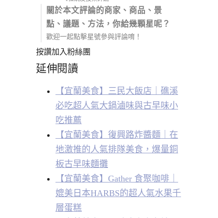
關於本文評論的商家、商品、景
點、議題、方法，你給幾顆星呢？
歡迎一起點擊星號參與評論唷！
按讚加入粉絲團
延伸閱讀
【宜蘭美食】三民大飯店｜礁溪
必吃超人氣大鍋滷味與古早味小
吃推薦
【宜蘭美食】復興路炸醬麵｜在
地激推的人氣排隊美食，爆量銅
板古早味麵攤
【宜蘭美食】Gather 食聚咖啡｜
媲美日本HARBS的超人氣水果千
層蛋糕