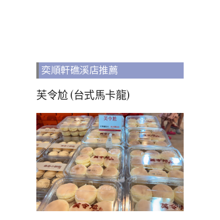
奕順軒礁溪店推薦
芙令尬 (台式馬卡龍)