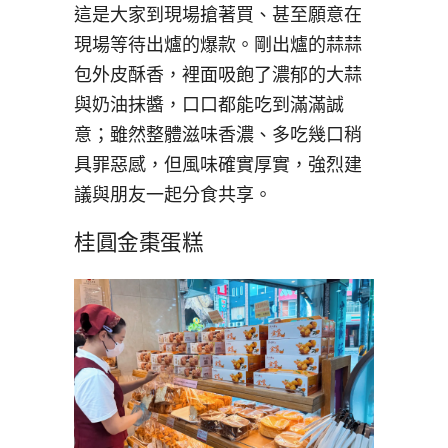
這是大家到現場搶著買、甚至願意在
現場等待出爐的爆款。剛出爐的蒜蒜
包外皮酥香，裡面吸飽了濃郁的大蒜
與奶油抹醬，口口都能吃到滿滿誠
意；雖然整體滋味香濃、多吃幾口稍
具罪惡感，但風味確實厚實，強烈建
議與朋友一起分食共享。
桂圓金棗蛋糕