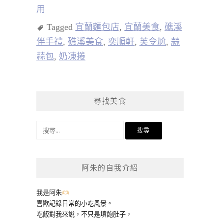
用
Tagged
宜蘭麵包店
,
宜蘭美食
,
礁溪
伴手禮
,
礁溪美食
,
奕順軒
,
芙令尬
,
蒜
蒜包
,
奶凍捲
尋找美食
搜
尋
關
鍵
阿朱的自我介紹
字:
我是阿朱
喜歡記錄日常的小吃風景。
吃飯對我來說，不只是填飽肚子，