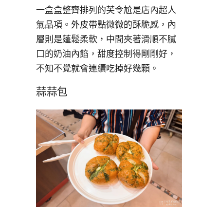
一盒盒整齊排列的芙令尬是店內超人
氣品項。外皮帶點微微的酥脆感，內
層則是蓬鬆柔軟，中間夾著滑順不膩
口的奶油內餡，甜度控制得剛剛好，
不知不覺就會連續吃掉好幾顆。
蒜蒜包