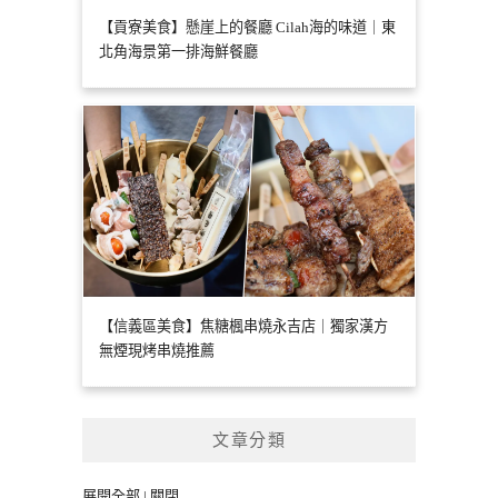
【貢寮美食】懸崖上的餐廳 Cilah海的味道｜東
北角海景第一排海鮮餐廳
【信義區美食】焦糖楓串燒永吉店｜獨家漢方
無煙現烤串燒推薦
文章分類
展開全部
|
關閉