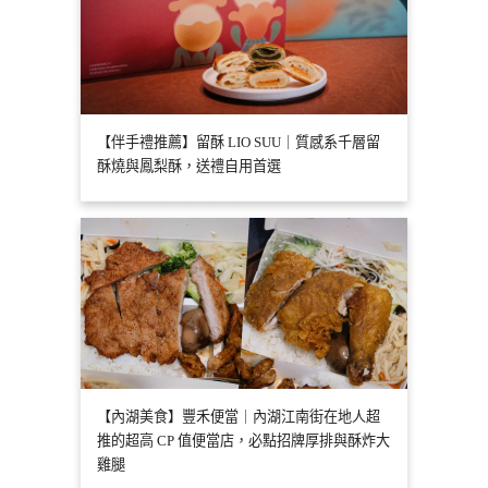
【伴手禮推薦】留酥 LIO SUU｜質感系千層留
酥燒與鳳梨酥，送禮自用首選
【內湖美食】豐禾便當｜內湖江南街在地人超
推的超高 CP 值便當店，必點招牌厚排與酥炸大
雞腿