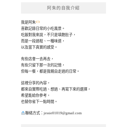
鍵
阿朱的自我介紹
字:
我是阿朱
喜歡記錄日常的小吃風景。
吃飯對我來說，不只是填飽肚子，
而是一段過程、一種味道，
以及當下真實的感受。
有些店會一去再去，
有些只留下那一次的記憶，
但每一餐，都是我親自走過的日常。
這裡分享的內容，
都來自實際吃過、想過、再寫下來的選擇，
希望能給你參考，
也替你省下一點時間。
聯絡方式：
jessie01019@gmail.com