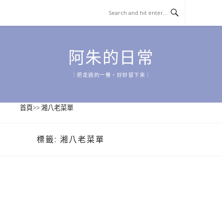
Skip
to
content
阿朱的日常
｜把走過的一餐，好好留下來｜
首頁
>>
湘八老菜單
標籤:
湘八老菜單