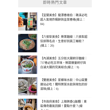
即時熱門文章
【宜蘭美食】龍潭春捲伯｜礁溪必吃
超人氣現炸蝦餅與韭菜春捲(線上：
84)
【六張犁美食】樂業麵線｜六張犁超
狂排隊名店，生意好到員工嚇跑？
(線上：20)
【內湖美食】五分街大腸蚵仔麵線｜
737巷必吃古早味，鮮甜爆量蚵仔與
白滷大腸的完美結合(線上：9)
【雙連美食】家鄉味水餃｜中山區雙
連站必吃！獨特薺菜水餃與現包的好
滋味(線上：6)
【市政府美食】上順興香Q飯糰｜東
區傳奇霸氣回歸！要點什麼？(線