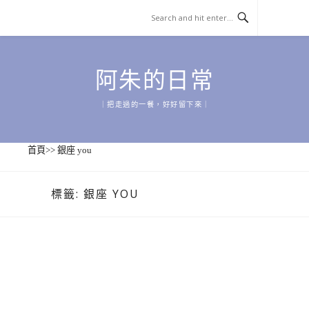
Skip
to
content
阿朱的日常
｜把走過的一餐，好好留下來｜
首頁
>>
銀座 you
標籤:
銀座 YOU