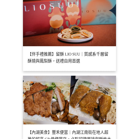
【伴手禮推薦】留酥 LIO SUU｜質感系千層留
酥燒與鳳梨酥，送禮自用首選
【內湖美食】豐禾便當｜內湖江南街在地人超