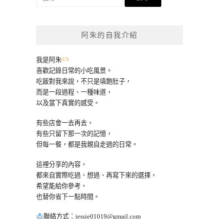
尋
關
鍵
阿朱的自我介紹
字:
我是阿朱
喜歡記錄日常的小吃風景。
吃飯對我來說，不只是填飽肚子，
而是一段過程、一種味道，
以及當下真實的感受。
有些店會一去再去，
有些只留下那一次的記憶，
但每一餐，都是我親自走過的日常。
這裡分享的內容，
都來自實際吃過、想過、再寫下來的選擇，
希望能給你參考，
也替你省下一點時間。
聯絡方式：
jessie01019@gmail.com