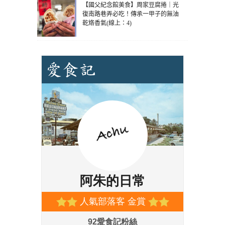
【國父紀念館美食】周家豆腐捲｜光
復南路巷弄必吃！傳承一甲子的無油
乾烙香氣(線上：4)