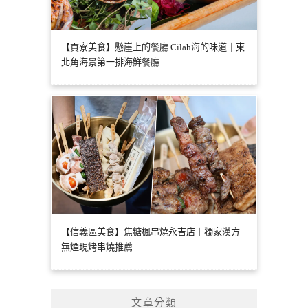
【貢寮美食】懸崖上的餐廳 Cilah海的味道｜東
北角海景第一排海鮮餐廳
【信義區美食】焦糖楓串燒永吉店｜獨家漢方
無煙現烤串燒推薦
文章分類