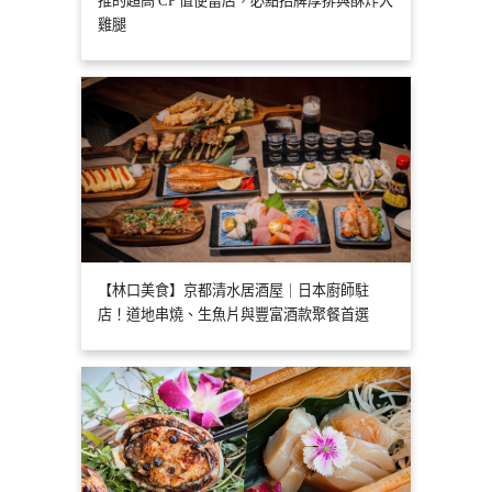
推的超高 CP 值便當店，必點招牌厚排與酥炸大
雞腿
【林口美食】京都清水居酒屋｜日本廚師駐
店！道地串燒、生魚片與豐富酒款聚餐首選