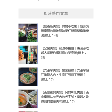
即時熱門文章
【信義區美食】賀加小吃店｜隱身吳
興商圈的道地臘味煲仔飯與藥燉排骨
湯(線上：48)
【宜蘭美食】龍潭春捲伯｜礁溪必吃
超人氣現炸蝦餅與韭菜春捲(線上：
33)
【六張犁美食】樂業麵線｜六張犁超
狂排隊名店，生意好到員工嚇跑？
(線上：7)
【南京復興美食】阿財彰化肉圓｜南
京復興站巷弄內的老字號，早起才吃
得到的限量美味(線上：7)