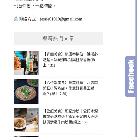
也替你省下一點時間。
聯絡方式：
jessie01019@gmail.com
即時熱門文章
【宜蘭美食】龍潭春捲伯｜礁溪必
吃超人氣現炸蝦餅與韭菜春捲(線
上：31)
【六張犁美食】樂業麵線｜六張犁
超狂排隊名店，生意好到員工嚇
跑？(線上：30)
【公館美食】龍記炒燴｜公館水源
市場必吃熱炒！鑊氣十足的大火炒
飯與滑嫩牛肉燴飯(線上：7)