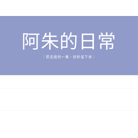
阿朱的日常
｜把走過的一餐，好好留下來｜