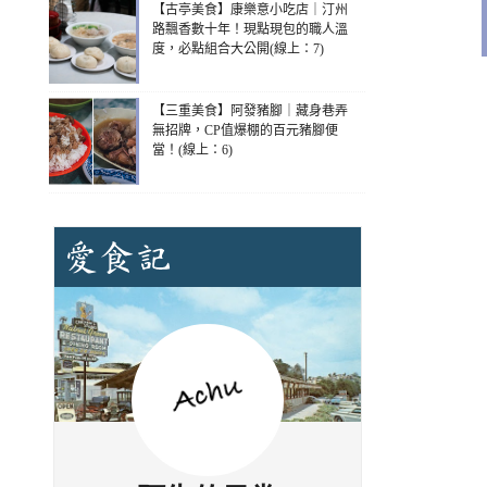
【古亭美食】康樂意小吃店｜汀州
路飄香數十年！現點現包的職人溫
度，必點組合大公開(線上：7)
【三重美食】阿發豬腳｜藏身巷弄
無招牌，CP值爆棚的百元豬腳便
當！(線上：6)