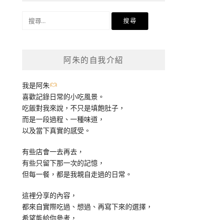
搜
尋
關
鍵
阿朱的自我介紹
字:
我是阿朱
喜歡記錄日常的小吃風景。
吃飯對我來說，不只是填飽肚子，
而是一段過程、一種味道，
以及當下真實的感受。
有些店會一去再去，
有些只留下那一次的記憶，
但每一餐，都是我親自走過的日常。
這裡分享的內容，
都來自實際吃過、想過、再寫下來的選擇，
希望能給你參考，