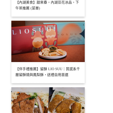
【內湖美食】甜來春，內湖豆花冰品，下
午茶推薦 (菜單)
【伴手禮推薦】留酥 LIO SUU｜質感系千
層留酥燒與鳳梨酥，送禮自用首選