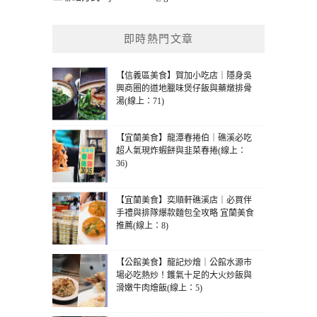
即時熱門文章
【信義區美食】賀加小吃店｜隱身吳
興商圈的道地臘味煲仔飯與藥燉排骨
湯(線上：71)
【宜蘭美食】龍潭春捲伯｜礁溪必吃
超人氣現炸蝦餅與韭菜春捲(線上：
36)
【宜蘭美食】奕順軒礁溪店｜必買伴
手禮與排隊爆款麵包全攻略 宜蘭美食
推薦(線上：8)
【公館美食】龍記炒燴｜公館水源市
場必吃熱炒！鑊氣十足的大火炒飯與
滑嫩牛肉燴飯(線上：5)