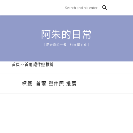
Skip
to
content
阿朱的日常
｜把走過的一餐，好好留下來｜
首頁
>>
首爾 證件照 推薦
標籤:
首爾 證件照 推薦