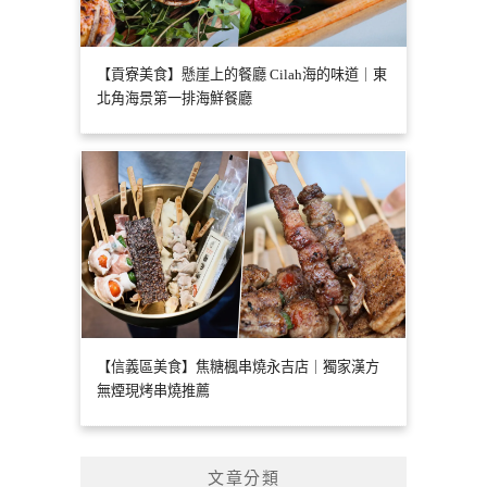
【貢寮美食】懸崖上的餐廳 Cilah海的味道｜東
北角海景第一排海鮮餐廳
【信義區美食】焦糖楓串燒永吉店｜獨家漢方
無煙現烤串燒推薦
文章分類