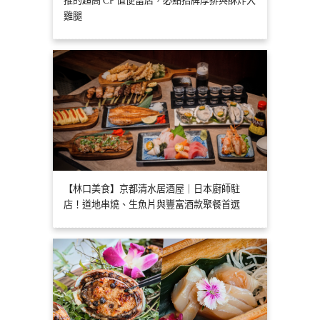
推的超高 CP 值便當店，必點招牌厚排與酥炸大
雞腿
【林口美食】京都清水居酒屋｜日本廚師駐
店！道地串燒、生魚片與豐富酒款聚餐首選