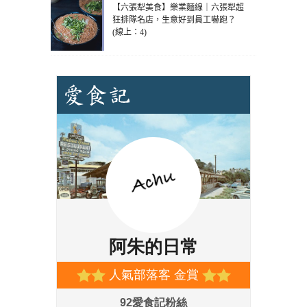
【六張犁美食】樂業麵線｜六張犁超
狂排隊名店，生意好到員工嚇跑？
(線上：4)