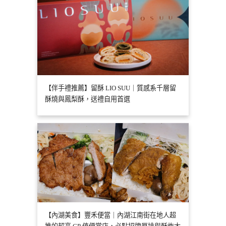
【伴手禮推薦】留酥 LIO SUU｜質感系千層留
酥燒與鳳梨酥，送禮自用首選
【內湖美食】豐禾便當｜內湖江南街在地人超