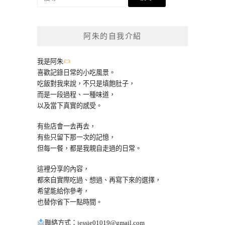
尋
關
鍵
阿朱的自我介紹
字:
我是阿朱
喜歡記錄日常的小吃風景。
吃飯對我來說，不只是填飽肚子，
而是一段過程、一種味道，
以及當下真實的感受。
有些店會一去再去，
有些只留下那一次的記憶，
但每一餐，都是我親自走過的日常。
這裡分享的內容，
都來自實際吃過、想過、再寫下來的選擇，
希望能給你參考，
也替你省下一點時間。
聯絡方式：
jessie01019@gmail.com