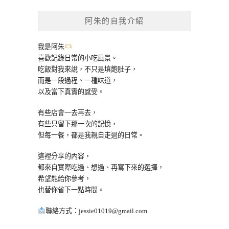
鍵
阿朱的自我介紹
字:
我是阿朱
喜歡記錄日常的小吃風景。
吃飯對我來說，不只是填飽肚子，
而是一段過程、一種味道，
以及當下真實的感受。
有些店會一去再去，
有些只留下那一次的記憶，
但每一餐，都是我親自走過的日常。
這裡分享的內容，
都來自實際吃過、想過、再寫下來的選擇，
希望能給你參考，
也替你省下一點時間。
聯絡方式：
jessie01019@gmail.com