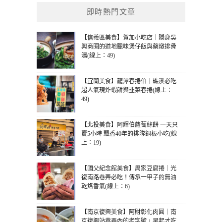
即時熱門文章
【信義區美食】賀加小吃店｜隱身吳
興商圈的道地臘味煲仔飯與藥燉排骨
湯(線上：49)
【宜蘭美食】龍潭春捲伯｜礁溪必吃
超人氣現炸蝦餅與韭菜春捲(線上：
49)
【北投美食】阿輝伯蘿蔔絲餅 一天只
賣5小時 飄香40年的排隊銅板小吃(線
上：19)
【國父紀念館美食】周家豆腐捲｜光
復南路巷弄必吃！傳承一甲子的無油
乾烙香氣(線上：6)
【南京復興美食】阿財彰化肉圓｜南
京復興站巷弄內的老字號，早起才吃