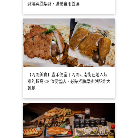
酥燒與鳳梨酥，送禮自用首選
【內湖美食】豐禾便當｜內湖江南街在地人超
推的超高 CP 值便當店，必點招牌厚排與酥炸大
雞腿