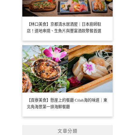
【林口美食】京都清水居酒屋｜日本廚師駐
店！道地串燒、生魚片與豐富酒款聚餐首選
【貢寮美食】懸崖上的餐廳 Cilah海的味道｜東
北角海景第一排海鮮餐廳
文章分類