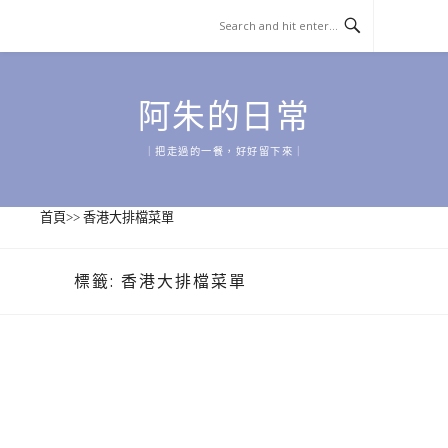
Skip
to
content
阿朱的日常
｜把走過的一餐，好好留下來｜
首頁
>>
香港大排檔菜單
標籤:
香港大排檔菜單