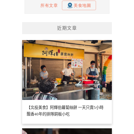
近期文章
【北投美食】阿輝伯蘿蔔絲餅 一天只賣5小時
飄香40年的排隊銅板小吃