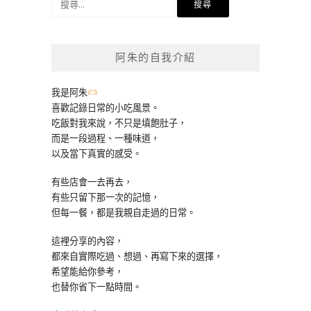
尋
關
鍵
阿朱的自我介紹
字:
我是阿朱
喜歡記錄日常的小吃風景。
吃飯對我來說，不只是填飽肚子，
而是一段過程、一種味道，
以及當下真實的感受。
有些店會一去再去，
有些只留下那一次的記憶，
但每一餐，都是我親自走過的日常。
這裡分享的內容，
都來自實際吃過、想過、再寫下來的選擇，
希望能給你參考，
也替你省下一點時間。