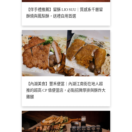
【伴手禮推薦】留酥 LIO SUU｜質感系千層留
酥燒與鳳梨酥，送禮自用首選
【內湖美食】豐禾便當｜內湖江南街在地人超
推的超高 CP 值便當店，必點招牌厚排與酥炸大
雞腿