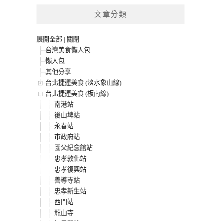
文章分類
展開全部
|
關閉
台灣美食懶人包
懶人包
其他分享
台北捷運美食 (淡水象山線)
台北捷運美食 (板南線)
南港站
後山埤站
永春站
市政府站
國父紀念館站
忠孝敦化站
忠孝復興站
善導寺站
忠孝新生站
西門站
龍山寺