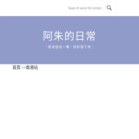
Skip
to
content
阿朱的日常
｜把走過的一餐，好好留下來｜
首頁
>>
南港站