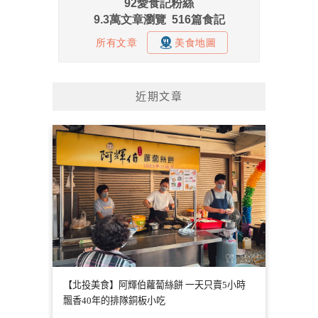
近期文章
【北投美食】阿輝伯蘿蔔絲餅 一天只賣5小時
飄香40年的排隊銅板小吃