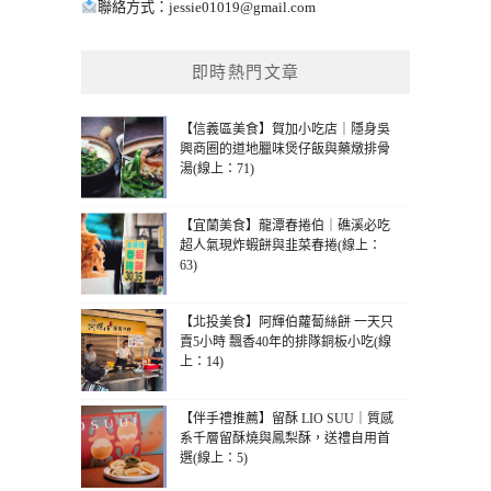
聯絡方式：
jessie01019@gmail.com
即時熱門文章
【信義區美食】賀加小吃店｜隱身吳
興商圈的道地臘味煲仔飯與藥燉排骨
湯(線上：71)
【宜蘭美食】龍潭春捲伯｜礁溪必吃
超人氣現炸蝦餅與韭菜春捲(線上：
63)
【北投美食】阿輝伯蘿蔔絲餅 一天只
賣5小時 飄香40年的排隊銅板小吃(線
上：14)
【伴手禮推薦】留酥 LIO SUU｜質感
系千層留酥燒與鳳梨酥，送禮自用首
選(線上：5)