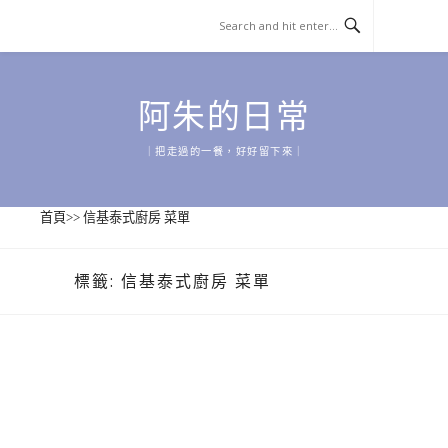
Skip
to
content
阿朱的日常
｜把走過的一餐，好好留下來｜
首頁
>>
信基泰式廚房 菜單
標籤:
信基泰式廚房 菜單