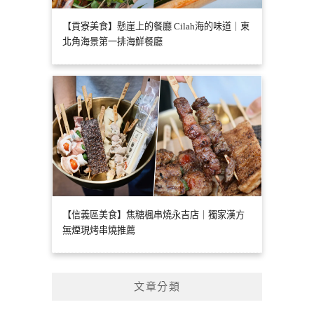
【貢寮美食】懸崖上的餐廳 Cilah海的味道｜東
北角海景第一排海鮮餐廳
【信義區美食】焦糖楓串燒永吉店｜獨家漢方
無煙現烤串燒推薦
文章分類