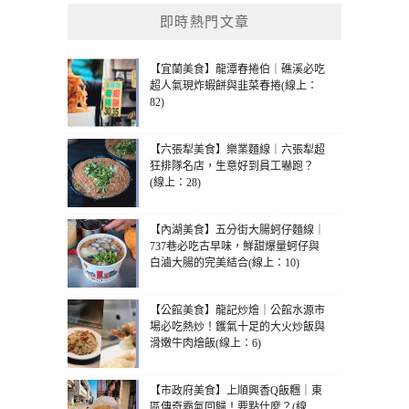
即時熱門文章
【宜蘭美食】龍潭春捲伯｜礁溪必吃
超人氣現炸蝦餅與韭菜春捲(線上：
82)
【六張犁美食】樂業麵線｜六張犁超
狂排隊名店，生意好到員工嚇跑？
(線上：28)
【內湖美食】五分街大腸蚵仔麵線｜
737巷必吃古早味，鮮甜爆量蚵仔與
白滷大腸的完美結合(線上：10)
【公館美食】龍記炒燴｜公館水源市
場必吃熱炒！鑊氣十足的大火炒飯與
滑嫩牛肉燴飯(線上：6)
【市政府美食】上順興香Q飯糰｜東
區傳奇霸氣回歸！要點什麼？(線