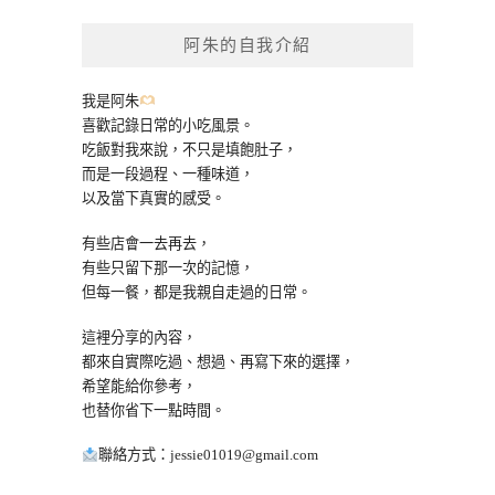
鍵
阿朱的自我介紹
字:
我是阿朱
喜歡記錄日常的小吃風景。
吃飯對我來說，不只是填飽肚子，
而是一段過程、一種味道，
以及當下真實的感受。
有些店會一去再去，
有些只留下那一次的記憶，
但每一餐，都是我親自走過的日常。
這裡分享的內容，
都來自實際吃過、想過、再寫下來的選擇，
希望能給你參考，
也替你省下一點時間。
聯絡方式：
jessie01019@gmail.com