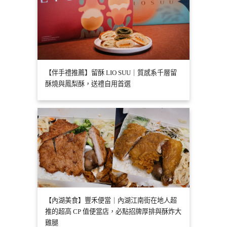
【伴手禮推薦】留酥 LIO SUU｜質感系千層留
酥燒與鳳梨酥，送禮自用首選
【內湖美食】豐禾便當｜內湖江南街在地人超
推的超高 CP 值便當店，必點招牌厚排與酥炸大
雞腿