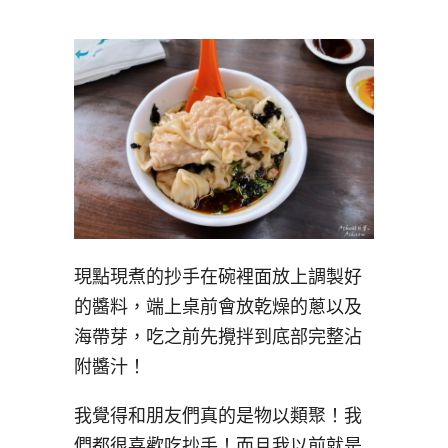
現點現煮的抄手在碗裡面放上調製好
的醬料，端上桌前會放乾燥的蔥以及
海帶芽，吃之前先攪拌到底部完整沾
附醬汁！
我覺得和朋友們真的是物以類聚！我
們都很喜歡吃抄手！而且我以前就是