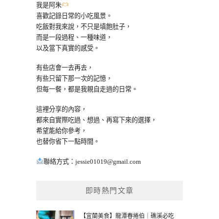
我是阿朱
喜歡記錄日常的小吃風景。
吃飯對我來說，不只是填飽肚子，
而是一段過程、一種味道，
以及當下真實的感受。
有些店會一去再去，
有些只留下那一次的記憶，
但每一餐，都是我親自走過的日常。
這裡分享的內容，
都來自實際吃過、想過、再寫下來的選擇，
希望能給你參考，
也替你省下一點時間。
聯絡方式：
jessie01019@gmail.com
即時熱門文章
【宜蘭美食】龍潭春捲伯｜礁溪必吃