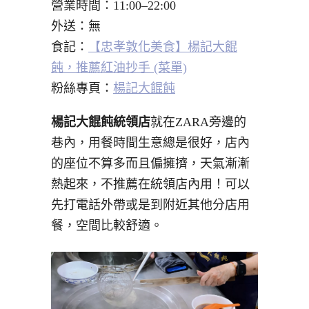
營業時間：11:00–22:00
外送：無
食記：
【忠孝敦化美食】楊記大餛
飩，推薦紅油抄手 (菜單)
粉絲專頁：
楊記大餛飩
楊記大餛飩統領店
就在ZARA旁邊的
巷內，用餐時間生意總是很好，店內
的座位不算多而且偏擁擠，天氣漸漸
熱起來，不推薦在統領店內用！可以
先打電話外帶或是到附近其他分店用
餐，空間比較舒適。