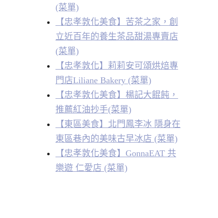
(菜單)
【忠孝敦化美食】苦茶之家，創
立近百年的養生茶品甜湯專賣店
(菜單)
【忠孝敦化】莉莉安可頌烘焙專
門店Liliane Bakery (菜單)
【忠孝敦化美食】楊記大餛飩，
推薦紅油抄手(菜單)
【東區美食】北門鳳李冰 隱身在
東區巷內的美味古早冰店 (菜單)
【忠孝敦化美食】GonnaEAT 共
樂遊 仁愛店 (菜單)