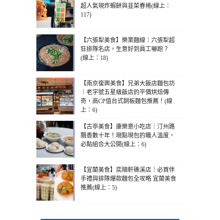
超人氣現炸蝦餅與韭菜春捲(線上：
117)
【六張犁美食】樂業麵線｜六張犁超
狂排隊名店，生意好到員工嚇跑？
(線上：18)
【南京復興美食】兄弟大飯店麵包坊
｜老字號五星級飯店的平價烘焙傳
奇，高CP值台式銅板麵包推薦！(線
上：6)
【古亭美食】康樂意小吃店｜汀州路
飄香數十年！現點現包的職人溫度，
必點組合大公開(線上：6)
【宜蘭美食】奕順軒礁溪店｜必買伴
手禮與排隊爆款麵包全攻略 宜蘭美食
推薦(線上：5)