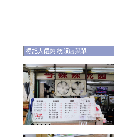
楊記大餛飩 統領店菜單