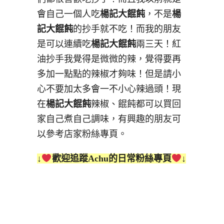
會自己一個人吃
楊記大餛飩
，不是
楊
記大餛飩
的抄手就不吃！而我的朋友
是可以連續吃
楊記大餛飩
兩三天！紅
油抄手我覺得是微微的辣，覺得要再
多加一點點的辣椒才夠味！但是請小
心不要加太多會一不小心辣過頭！現
在
楊記大餛飩
辣椒、餛飩都可以買回
家自己煮自己調味，有興趣的朋友可
以參考店家粉絲專頁。
↓
歡迎追蹤Achu的日常粉絲專頁
↓