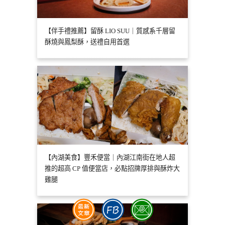
【伴手禮推薦】留酥 LIO SUU｜質感系千層留
酥燒與鳳梨酥，送禮自用首選
【內湖美食】豐禾便當｜內湖江南街在地人超
推的超高 CP 值便當店，必點招牌厚排與酥炸大
雞腿