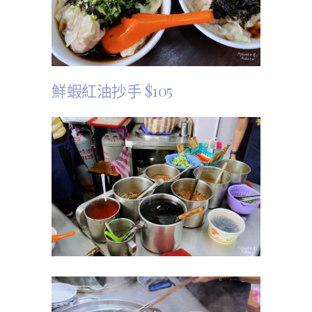
鮮蝦紅油抄手 $105