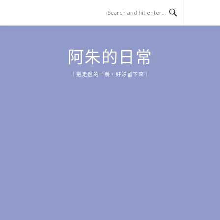
Skip
to
content
阿朱的日常
｜把走過的一餐，好好留下來｜