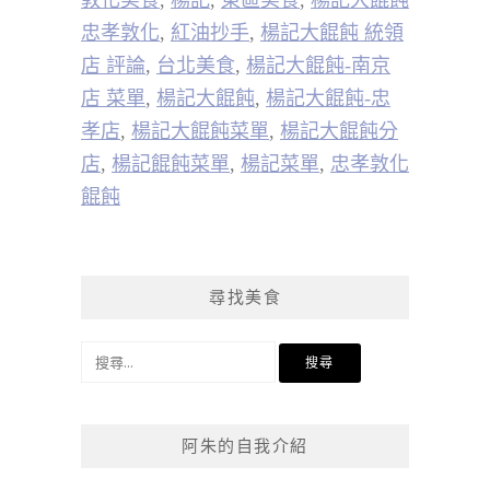
敦化美食
,
楊記
,
東區美食
,
楊記大餛飩
忠孝敦化
,
紅油抄手
,
楊記大餛飩 統領
店 評論
,
台北美食
,
楊記大餛飩-南京
店 菜單
,
楊記大餛飩
,
楊記大餛飩-忠
孝店
,
楊記大餛飩菜單
,
楊記大餛飩分
店
,
楊記餛飩菜單
,
楊記菜單
,
忠孝敦化
餛飩
尋找美食
搜
尋
關
鍵
阿朱的自我介紹
字: