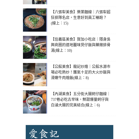
【六張犁美食】樂業麵線｜六張犁超
狂排隊名店，生意好到員工嚇跑？
(線上：15)
【信義區美食】賀加小吃店｜隱身吳
興商圈的道地臘味煲仔飯與藥燉排骨
湯(線上：10)
【公館美食】龍記炒燴｜公館水源市
場必吃熱炒！鑊氣十足的大火炒飯與
滑嫩牛肉燴飯(線上：8)
【內湖美食】五分街大腸蚵仔麵線｜
737巷必吃古早味，鮮甜爆量蚵仔與
白滷大腸的完美結合(線上：6)