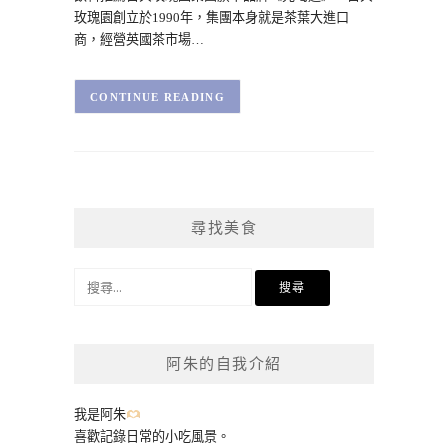
玫瑰園創立於1990年，集團本身就是茶葉大進口
商，經營英國茶市場…
CONTINUE READING
尋找美食
搜
尋
關
鍵
阿朱的自我介紹
字:
我是阿朱
喜歡記錄日常的小吃風景。