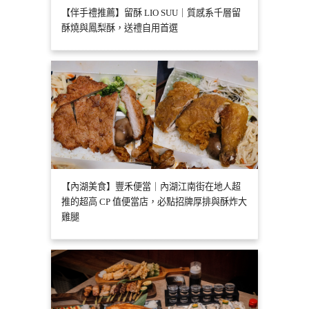
【伴手禮推薦】留酥 LIO SUU｜質感系千層留
酥燒與鳳梨酥，送禮自用首選
【內湖美食】豐禾便當｜內湖江南街在地人超
推的超高 CP 值便當店，必點招牌厚排與酥炸大
雞腿