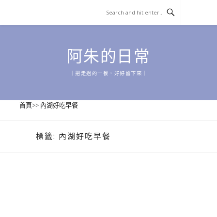
Skip
to
content
阿朱的日常
｜把走過的一餐，好好留下來｜
首頁
>>
內湖好吃早餐
標籤:
內湖好吃早餐