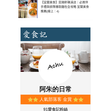
【宜蘭美食】奕順軒礁溪店｜必買伴
手禮與排隊爆款麵包全攻略 宜蘭美食
推薦(線上：4)