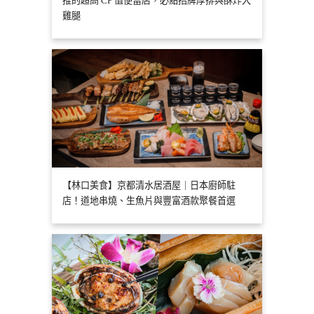
推的超高 CP 值便當店，必點招牌厚排與酥炸大
雞腿
【林口美食】京都清水居酒屋｜日本廚師駐
店！道地串燒、生魚片與豐富酒款聚餐首選