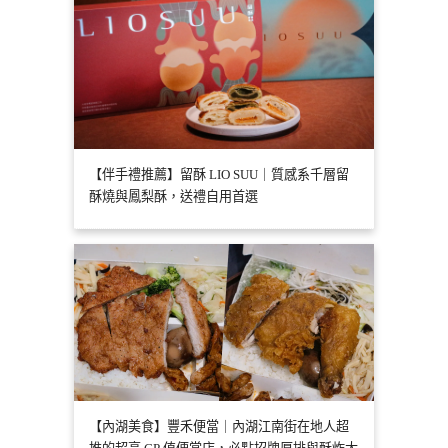
【伴手禮推薦】留酥 LIO SUU｜質感系千層留
酥燒與鳳梨酥，送禮自用首選
【內湖美食】豐禾便當｜內湖江南街在地人超