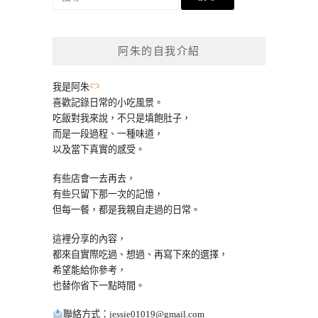
尋
關
鍵
阿朱的自我介紹
字:
我是阿朱
喜歡記錄日常的小吃風景。
吃飯對我來說，不只是填飽肚子，
而是一段過程、一種味道，
以及當下真實的感受。
有些店會一去再去，
有些只留下那一次的記憶，
但每一餐，都是我親自走過的日常。
這裡分享的內容，
都來自實際吃過、想過、再寫下來的選擇，
希望能給你參考，
也替你省下一點時間。
聯絡方式：
jessie01019@gmail.com