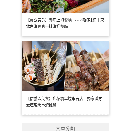
【貢寮美食】懸崖上的餐廳 Cilah海的味道｜東
北角海景第一排海鮮餐廳
【信義區美食】焦糖楓串燒永吉店｜獨家漢方
無煙現烤串燒推薦
文章分類