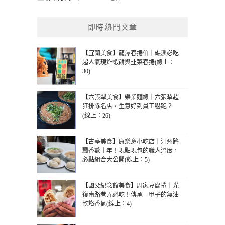
即時熱門文章
【宜蘭美食】龍潭春捲伯｜礁溪必吃
超人氣現炸蝦餅與韭菜春捲(線上：
30)
【六張犁美食】樂業麵線｜六張犁超
狂排隊名店，生意好到員工嚇跑？
(線上：26)
【古亭美食】康樂意小吃店｜汀州路
飄香數十年！現點現包的職人溫度，
必點組合大公開(線上：5)
【國父紀念館美食】周家豆腐捲｜光
復南路巷弄必吃！傳承一甲子的無油
乾烙香氣(線上：4)