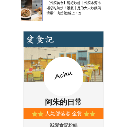
【公館美食】龍記炒燴｜公館水源市
場必吃熱炒！鑊氣十足的大火炒飯與
滑嫩牛肉燴飯(線上：2)