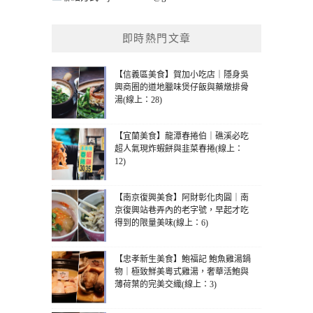
即時熱門文章
【信義區美食】賀加小吃店｜隱身吳
興商圈的道地臘味煲仔飯與藥燉排骨
湯(線上：28)
【宜蘭美食】龍潭春捲伯｜礁溪必吃
超人氣現炸蝦餅與韭菜春捲(線上：
12)
【南京復興美食】阿財彰化肉圓｜南
京復興站巷弄內的老字號，早起才吃
得到的限量美味(線上：6)
【忠孝新生美食】鮑福記 鮑魚雞湯鍋
物｜極致鮮美粵式雞湯，奢華活鮑與
薄荷葉的完美交織(線上：3)