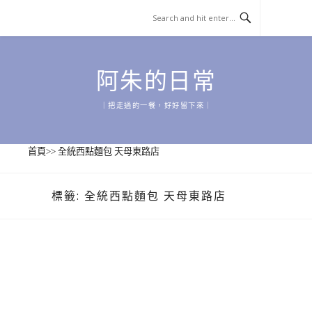
Skip
to
content
阿朱的日常
｜把走過的一餐，好好留下來｜
首頁
>>
全統西點麵包 天母東路店
標籤:
全統西點麵包 天母東路店