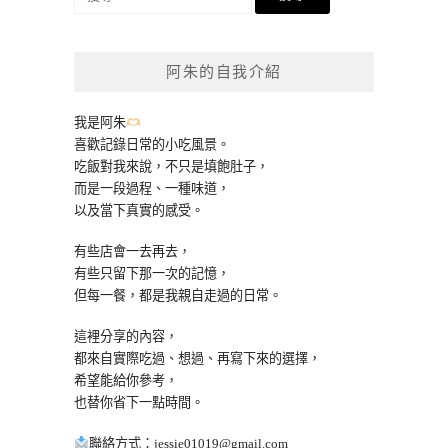
尋
關
鍵
阿朱的自我介紹
字:
我是阿朱
喜歡記錄日常的小吃風景。
吃飯對我來說，不只是填飽肚子，
而是一段過程、一種味道，
以及當下真實的感受。
有些店會一去再去，
有些只留下那一次的記憶，
但每一餐，都是我親自走過的日常。
這裡分享的內容，
都來自實際吃過、想過、再寫下來的選擇，
希望能給你參考，
也替你省下一點時間。
聯絡方式：
jessie01019@gmail.com