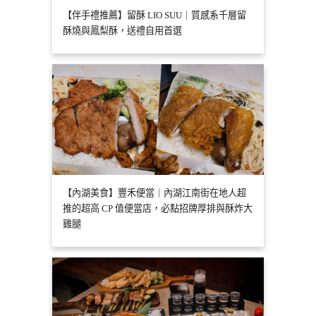
【伴手禮推薦】留酥 LIO SUU｜質感系千層留
酥燒與鳳梨酥，送禮自用首選
【內湖美食】豐禾便當｜內湖江南街在地人超
推的超高 CP 值便當店，必點招牌厚排與酥炸大
雞腿