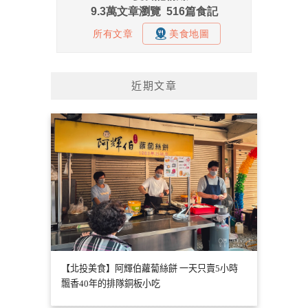
近期文章
【北投美食】阿輝伯蘿蔔絲餅 一天只賣5小時
飄香40年的排隊銅板小吃