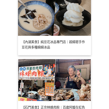
【內湖美食】純豆花冰品專門店｜超綿密手作
豆花與多種綿綿冰品
【石門美食】正宗林蜂肉粽｜百歲阿嬤在紅色