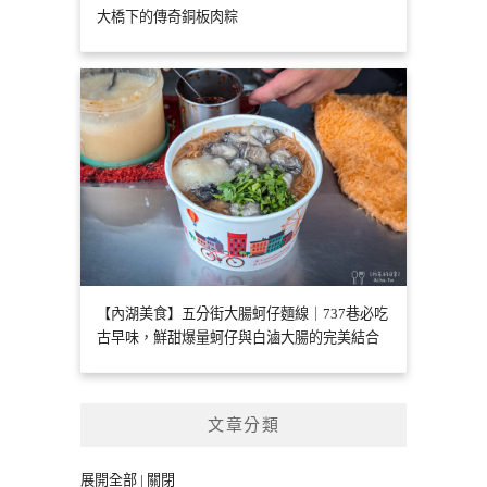
大橋下的傳奇銅板肉粽
【內湖美食】五分街大腸蚵仔麵線｜737巷必吃
古早味，鮮甜爆量蚵仔與白滷大腸的完美結合
文章分類
展開全部
|
關閉