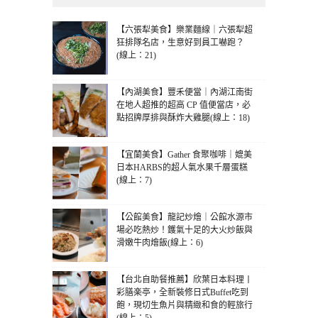
【六張犁美食】樂業麵線｜六張犁超
狂排隊名店，生意好到員工嚇跑？
(線上：21)
【內湖美食】豐禾便當｜內湖江南街
在地人超推的超高 CP 值便當店，必
點招牌厚排與酥炸大雞腿(線上：18)
【宜蘭美食】Gather 食聚咖啡｜媲美
日本HARBS的超人氣水果千層蛋糕
(線上：7)
【公館美食】龍記炒燴｜公館水源市
場必吃熱炒！鑊氣十足的大火炒飯與
滑嫩牛肉燴飯(線上：6)
【台北自助餐推薦】欣葉日本料理丨
彩膳楽亭，全新裝修日式Buffet吃到
飽，現切生魚片與精緻和食的輕旅行