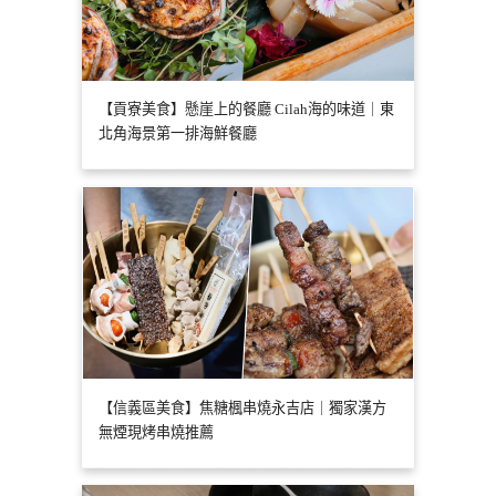
【貢寮美食】懸崖上的餐廳 Cilah海的味道｜東
北角海景第一排海鮮餐廳
【信義區美食】焦糖楓串燒永吉店｜獨家漢方
無煙現烤串燒推薦