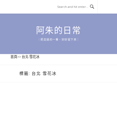
Skip
to
content
阿朱的日常
｜把走過的一餐，好好留下來｜
首頁
>>
台北 雪花冰
標籤:
台北 雪花冰