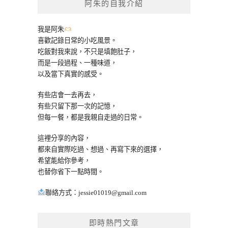
阿朱的自我介紹
字:
我是阿朱
喜歡記錄日常的小吃風景。
吃飯對我來說，不只是填飽肚子，
而是一段過程、一種味道，
以及當下真實的感受。
有些店會一去再去，
有些只留下那一次的記憶，
但每一餐，都是我親自走過的日常。
這裡分享的內容，
都來自實際吃過、想過、再寫下來的選擇，
希望能給你參考，
也替你省下一點時間。
聯絡方式：
jessie01019@gmail.com
即時熱門文章