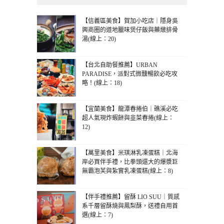
【信義區美食】賀加小吃店｜隱身吳
興商圈的道地臘味煲仔飯與藥燉排骨
湯(線上：20)
【台北自助餐推薦】URBAN
PARADISE，派對式微醺暢飲必吃攻
略！(線上：18)
【宜蘭美食】龍潭春捲伯｜礁溪必吃
超人氣現炸蝦餅與韭菜春捲(線上：
12)
【萬里美食】米琪淋乳凍蛋糕｜北海
岸必買伴手禮，比拳頭還大的爆漿巨
無霸泡芙與紮實乳凍蛋糕(線上：8)
【伴手禮推薦】留酥 LIO SUU｜質感
系千層留酥燒與鳳梨酥，送禮自用首
選(線上：7)