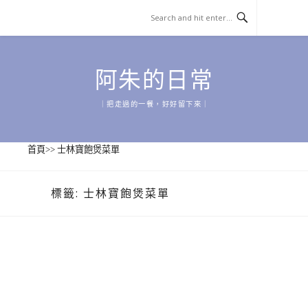
Skip
to
content
阿朱的日常
｜把走過的一餐，好好留下來｜
首頁
>>
士林寶飽煲菜單
標籤:
士林寶飽煲菜單