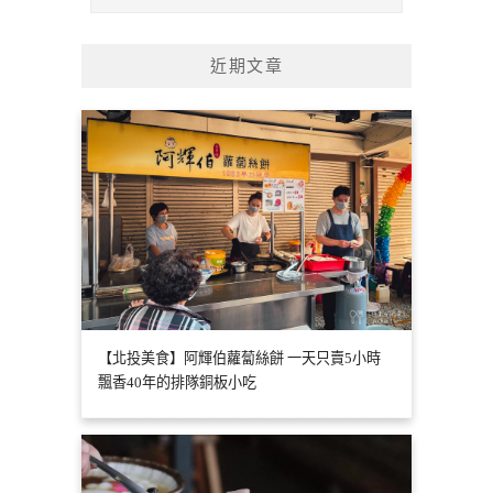
近期文章
【北投美食】阿輝伯蘿蔔絲餅 一天只賣5小時
飄香40年的排隊銅板小吃