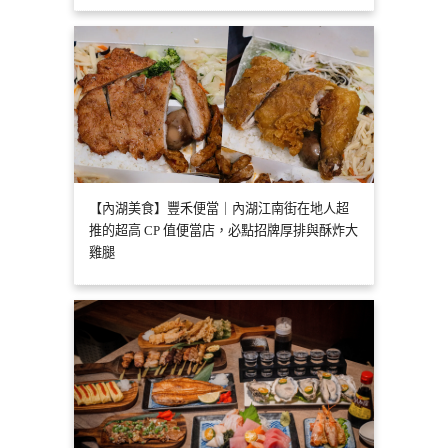
【內湖美食】豐禾便當｜內湖江南街在地人超
推的超高 CP 值便當店，必點招牌厚排與酥炸大
雞腿