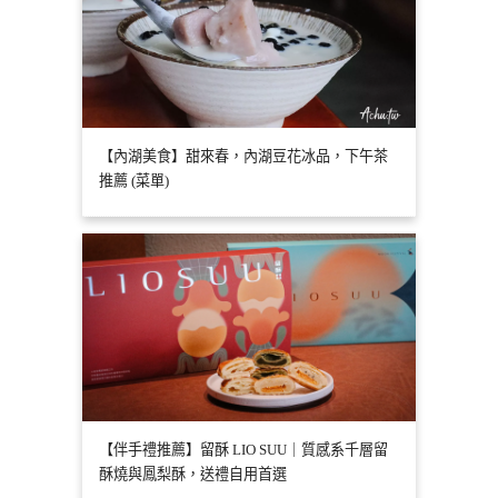
【內湖美食】甜來春，內湖豆花冰品，下午茶
推薦 (菜單)
【伴手禮推薦】留酥 LIO SUU｜質感系千層留
酥燒與鳳梨酥，送禮自用首選