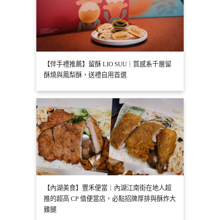
【伴手禮推薦】留酥 LIO SUU｜質感系千層留
酥燒與鳳梨酥，送禮自用首選
【內湖美食】豐禾便當｜內湖江南街在地人超
推的超高 CP 值便當店，必點招牌厚排與酥炸大
雞腿