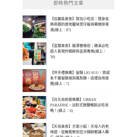
即時熱門文章
【信義區美食】賀加小吃店｜隱身吳
興商圈的道地臘味煲仔飯與藥燉排骨
湯(線上：87)
【宜蘭美食】龍潭春捲伯｜礁溪必吃
超人氣現炸蝦餅與韭菜春捲(線上：
30)
【伴手禮推薦】留酥 LIO SUU｜質感
系千層留酥燒與鳳梨酥，送禮自用首
選(線上：7)
【台北自助餐推薦】URBAN
PARADISE，派對式微醺暢飲必吃攻
略！(線上：6)
【天母美食】方家小館｜天母人的老
味道，從醃篤鮮到豆沙鍋餅都讓人難