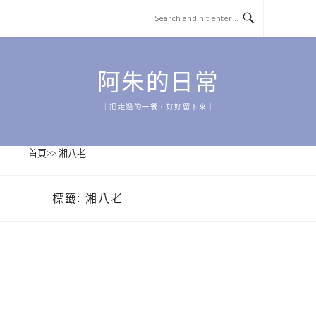
Skip
to
content
阿朱的日常
｜把走過的一餐，好好留下來｜
首頁
>>
湘八老
標籤:
湘八老