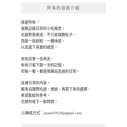
鍵
阿朱的自我介紹
字:
我是阿朱
喜歡記錄日常的小吃風景。
吃飯對我來說，不只是填飽肚子，
而是一段過程、一種味道，
以及當下真實的感受。
有些店會一去再去，
有些只留下那一次的記憶，
但每一餐，都是我親自走過的日常。
這裡分享的內容，
都來自實際吃過、想過、再寫下來的選擇，
希望能給你參考，
也替你省下一點時間。
聯絡方式：
jessie01019@gmail.com