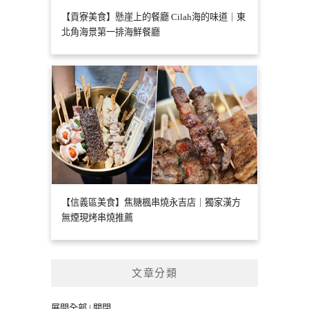
【貢寮美食】懸崖上的餐廳 Cilah海的味道｜東
北角海景第一排海鮮餐廳
【信義區美食】焦糖楓串燒永吉店｜獨家漢方
無煙現烤串燒推薦
文章分類
展開全部
|
關閉