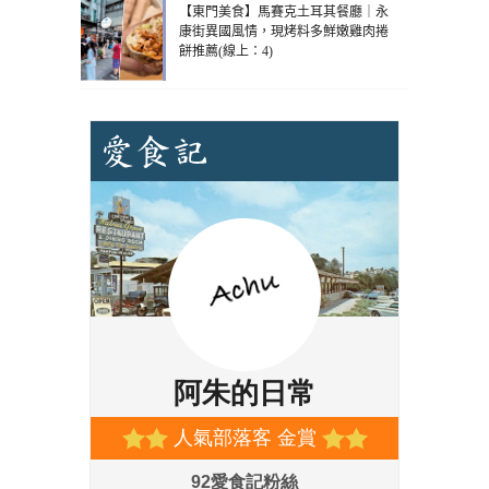
【東門美食】馬賽克土耳其餐廳｜永
康街異國風情，現烤料多鮮嫩雞肉捲
餅推薦(線上：4)