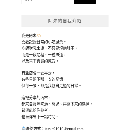
尋
關
鍵
阿朱的自我介紹
字:
我是阿朱
喜歡記錄日常的小吃風景。
吃飯對我來說，不只是填飽肚子，
而是一段過程、一種味道，
以及當下真實的感受。
有些店會一去再去，
有些只留下那一次的記憶，
但每一餐，都是我親自走過的日常。
這裡分享的內容，
都來自實際吃過、想過、再寫下來的選擇，
希望能給你參考，
也替你省下一點時間。
聯絡方式：
jessie01019@gmail.com