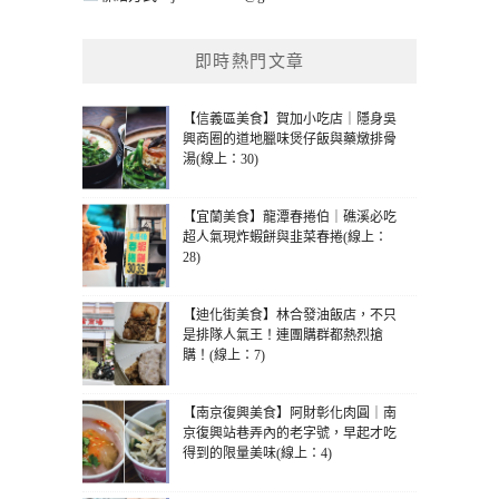
即時熱門文章
【信義區美食】賀加小吃店｜隱身吳
興商圈的道地臘味煲仔飯與藥燉排骨
湯(線上：30)
【宜蘭美食】龍潭春捲伯｜礁溪必吃
超人氣現炸蝦餅與韭菜春捲(線上：
28)
【迪化街美食】林合發油飯店，不只
是排隊人氣王！連團購群都熱烈搶
購！(線上：7)
【南京復興美食】阿財彰化肉圓｜南
京復興站巷弄內的老字號，早起才吃
得到的限量美味(線上：4)