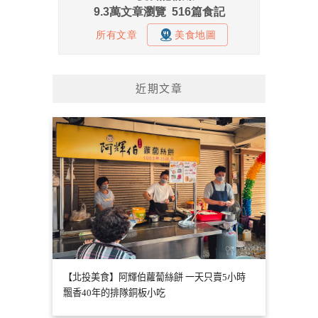
近期文章
【北投美食】阿輝伯蘿蔔絲餅 一天只賣5小時
飄香40年的排隊銅板小吃