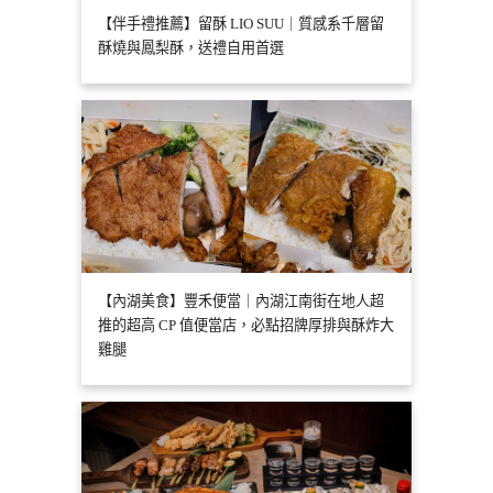
【伴手禮推薦】留酥 LIO SUU｜質感系千層留
酥燒與鳳梨酥，送禮自用首選
【內湖美食】豐禾便當｜內湖江南街在地人超
推的超高 CP 值便當店，必點招牌厚排與酥炸大
雞腿