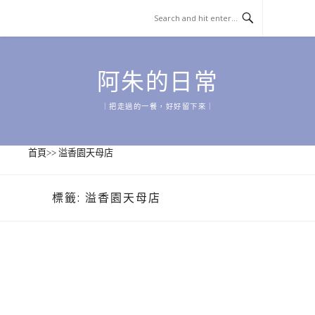
Skip
to
content
阿朱的日常
｜把走過的一餐，好好留下來｜
首頁
>>
溢香園天母店
標籤:
溢香園天母店