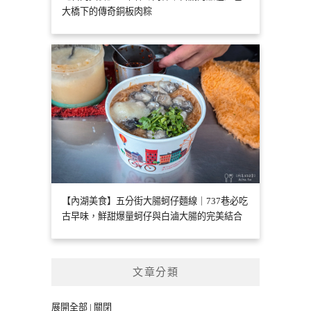
大橋下的傳奇銅板肉粽
【內湖美食】五分街大腸蚵仔麵線｜737巷必吃
古早味，鮮甜爆量蚵仔與白滷大腸的完美結合
文章分類
展開全部
|
關閉