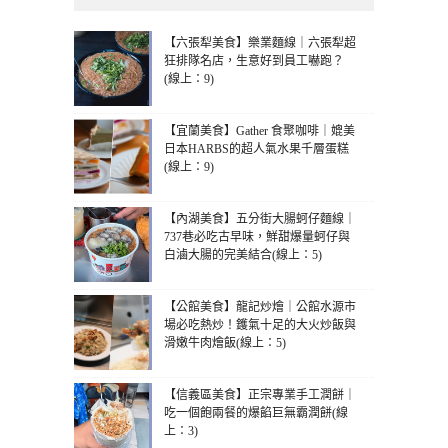
【六張犁美食】樂業麵線｜六張犁超
狂排隊名店，生意好到員工嚇跑？
(線上：9)
【宜蘭美食】Gather 食聚咖啡｜媲美
日本HARBS的超人氣水果千層蛋糕
(線上：9)
【內湖美食】五分街大腸蚵仔麵線｜
737巷必吃古早味，鮮甜爆量蚵仔與
白滷大腸的完美結合(線上：5)
【公館美食】龍記炒燴｜公館水源市
場必吃熱炒！鑊氣十足的大火炒飯與
滑嫩牛肉燴飯(線上：5)
【信義區美食】正宗專業手工潤餅｜
吃一個飽兩餐的爆餡巨無霸潤餅(線
上：3)