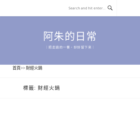
Skip
to
content
阿朱的日常
｜把走過的一餐，好好留下來｜
首頁
>>
財經火鍋
標籤:
財經火鍋