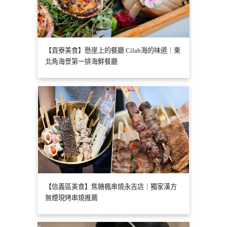
【貢寮美食】懸崖上的餐廳 Cilah海的味道｜東
北角海景第一排海鮮餐廳
【信義區美食】焦糖楓串燒永吉店｜獨家漢方
無煙現烤串燒推薦