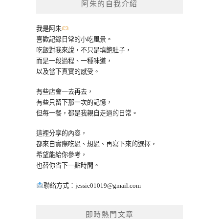
阿朱的自我介紹
字:
我是阿朱
喜歡記錄日常的小吃風景。
吃飯對我來說，不只是填飽肚子，
而是一段過程、一種味道，
以及當下真實的感受。
有些店會一去再去，
有些只留下那一次的記憶，
但每一餐，都是我親自走過的日常。
這裡分享的內容，
都來自實際吃過、想過、再寫下來的選擇，
希望能給你參考，
也替你省下一點時間。
聯絡方式：
jessie01019@gmail.com
即時熱門文章