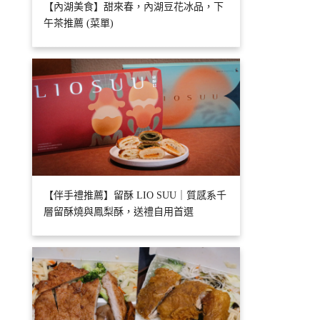
【內湖美食】甜來春，內湖豆花冰品，下
午茶推薦 (菜單)
【伴手禮推薦】留酥 LIO SUU｜質感系千
層留酥燒與鳳梨酥，送禮自用首選