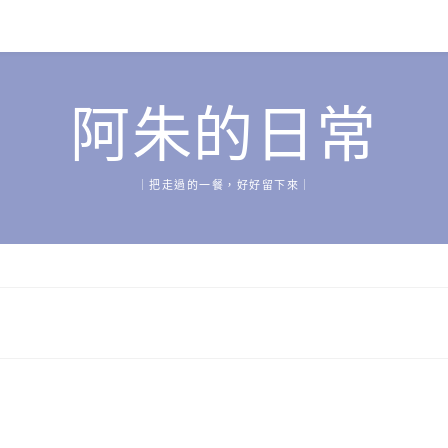
阿朱的日常
｜把走過的一餐，好好留下來｜