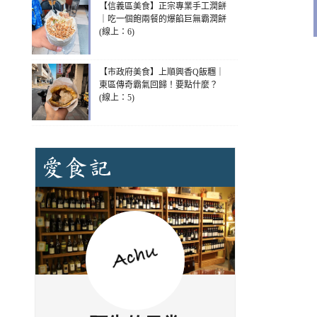
【信義區美食】正宗專業手工潤餅
｜吃一個飽兩餐的爆餡巨無霸潤餅
(線上：6)
【市政府美食】上順興香Q飯糰｜
東區傳奇霸氣回歸！要點什麼？
(線上：5)