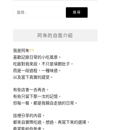
搜
尋
關
鍵
阿朱的自我介紹
字:
我是阿朱
喜歡記錄日常的小吃風景。
吃飯對我來說，不只是填飽肚子，
而是一段過程、一種味道，
以及當下真實的感受。
有些店會一去再去，
有些只留下那一次的記憶，
但每一餐，都是我親自走過的日常。
這裡分享的內容，
都來自實際吃過、想過、再寫下來的選擇，
希望能給你參考，