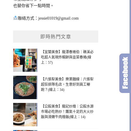
也替你省下一點時間。
聯絡方式：
jessie01019@gmail.com
即時熱門文章
【宜蘭美食】龍潭春捲伯｜礁溪必
吃超人氣現炸蝦餅與韭菜春捲(線
上：57)
【六張犁美食】樂業麵線｜六張犁
超狂排隊名店，生意好到員工嚇
跑？(線上：34)
【公館美食】龍記炒燴｜公館水源
市場必吃熱炒！鑊氣十足的大火炒
飯與滑嫩牛肉燴飯(線上：14)