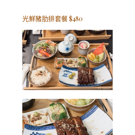
光鮮豬肋排套餐 $480