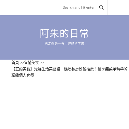
Skip
to
content
阿朱的日常
｜把走過的一餐，好好留下來｜
首頁
>>
宜蘭美食
>>
【宜蘭美食】光鮮生活美食館｜礁溪私房簡餐推薦！獨享無菜單精華的
精緻個人套餐