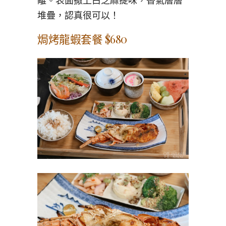
離。表面撒上白芝麻提味，香氣層層
堆疊，認真很可以！
焗烤龍蝦套餐 $680