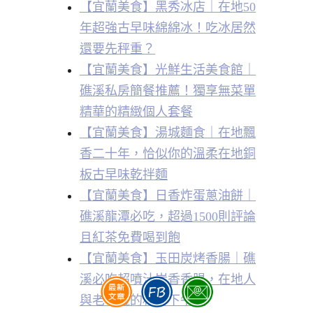
【宜蘭美食】黑秀冰店｜在地50
年超強古早味綿綿冰！吃冰居然
還要先秤重？
【宜蘭美食】光鮮生活美食館｜
礁溪私房簡餐推薦！獨享無菜單
精華的精緻個人套餐
【宜蘭美食】湯城麵食｜在地飄
香二十年，恰似你的溫柔在地銅
板古早味乾拌麵
【宜蘭美食】日香炸蛋蔥油餅｜
礁溪龍潭必吃，超過1500則評論
且紅茶免費喝到飽
【宜蘭美食】玉田炭烤香腸｜礁
溪必吃超噴汁炭香香腸，在地人
與老司機的私房下午茶