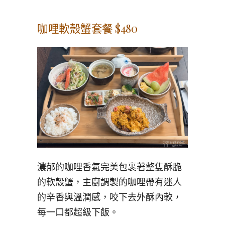
咖哩軟殼蟹套餐 $480
濃郁的咖哩香氣完美包裹著整隻酥脆
的軟殼蟹，主廚調製的咖哩帶有迷人
的辛香與溫潤感，咬下去外酥內軟，
每一口都超級下飯。