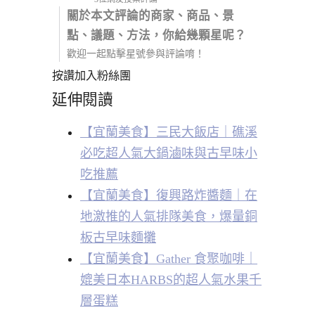
關於本文評論的商家、商品、景
點、議題、方法，你給幾顆星呢？
歡迎一起點擊星號參與評論唷！
按讚加入粉絲團
延伸閱讀
【宜蘭美食】三民大飯店｜礁溪
必吃超人氣大鍋滷味與古早味小
吃推薦
【宜蘭美食】復興路炸醬麵｜在
地激推的人氣排隊美食，爆量銅
板古早味麵攤
【宜蘭美食】Gather 食聚咖啡｜
媲美日本HARBS的超人氣水果千
層蛋糕