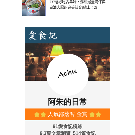
737巷必吃古早味，鮮甜爆量蚵仔與
白滷大腸的完美結合(線上：2)