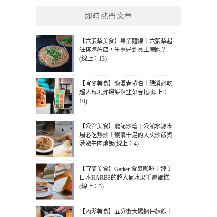
即時熱門文章
【六張犁美食】樂業麵線｜六張犁超
狂排隊名店，生意好到員工嚇跑？
(線上：13)
【宜蘭美食】龍潭春捲伯｜礁溪必吃
超人氣現炸蝦餅與韭菜春捲(線上：
10)
【公館美食】龍記炒燴｜公館水源市
場必吃熱炒！鑊氣十足的大火炒飯與
滑嫩牛肉燴飯(線上：4)
【宜蘭美食】Gather 食聚咖啡｜媲美
日本HARBS的超人氣水果千層蛋糕
(線上：3)
【內湖美食】五分街大腸蚵仔麵線｜