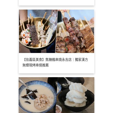
【信義區美食】焦糖楓串燒永吉店｜獨家漢方
無煙現烤串燒推薦