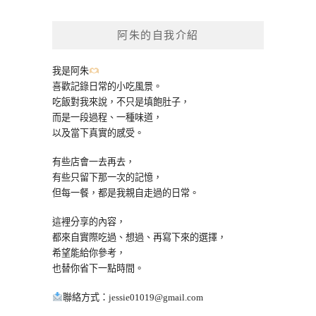
關
鍵
阿朱的自我介紹
字:
我是阿朱
喜歡記錄日常的小吃風景。
吃飯對我來說，不只是填飽肚子，
而是一段過程、一種味道，
以及當下真實的感受。
有些店會一去再去，
有些只留下那一次的記憶，
但每一餐，都是我親自走過的日常。
這裡分享的內容，
都來自實際吃過、想過、再寫下來的選擇，
希望能給你參考，
也替你省下一點時間。
聯絡方式：
jessie01019@gmail.com