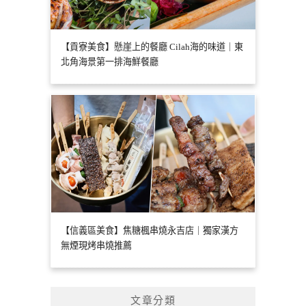
【貢寮美食】懸崖上的餐廳 Cilah海的味道｜東
北角海景第一排海鮮餐廳
【信義區美食】焦糖楓串燒永吉店｜獨家漢方
無煙現烤串燒推薦
文章分類