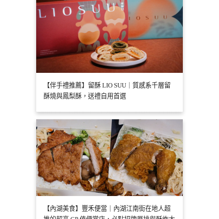
【伴手禮推薦】留酥 LIO SUU｜質感系千層留
酥燒與鳳梨酥，送禮自用首選
【內湖美食】豐禾便當｜內湖江南街在地人超