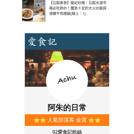
【公館美食】龍記炒燴｜公館水源市
場必吃熱炒！鑊氣十足的大火炒飯與
滑嫩牛肉燴飯(線上：3)