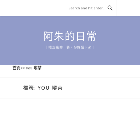
Skip
to
content
阿朱的日常
｜把走過的一餐，好好留下來｜
首頁
>>
you 喫茶
標籤:
YOU 喫茶