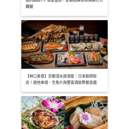
推的超高 CP 值便當店，必點招牌厚排與酥炸大
雞腿
【林口美食】京都清水居酒屋｜日本廚師駐
店！道地串燒、生魚片與豐富酒款聚餐首選