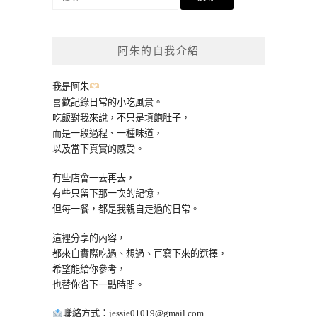
尋
關
鍵
阿朱的自我介紹
字:
我是阿朱
喜歡記錄日常的小吃風景。
吃飯對我來說，不只是填飽肚子，
而是一段過程、一種味道，
以及當下真實的感受。
有些店會一去再去，
有些只留下那一次的記憶，
但每一餐，都是我親自走過的日常。
這裡分享的內容，
都來自實際吃過、想過、再寫下來的選擇，
希望能給你參考，
也替你省下一點時間。
聯絡方式：
jessie01019@gmail.com