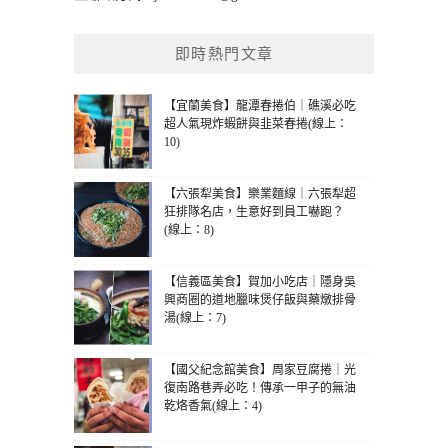
即時熱門文章
【宜蘭美食】龍潭春捲伯｜礁溪必吃
超人氣現炸蝦餅與韭菜春捲(線上：
10)
【六張犁美食】樂業麵線｜六張犁超
狂排隊名店，生意好到員工嚇跑？
(線上：8)
【信義區美食】賀加小吃店｜隱身吳
興商圈的道地臘味煲仔飯與藥燉排骨
湯(線上：7)
【國父紀念館美食】周家豆腐捲｜光
復南路巷弄必吃！傳承一甲子的無油
乾烙香氣(線上：4)