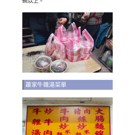
碗以上。
蕭家牛雜湯菜單