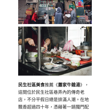
民生社區美食
推薦《
蕭家牛雜湯
》，
這間位於民生社區巷弄內的傳奇老
店，不分平假日總是排滿人潮。在地
飄香超過四十年，憑藉著一鍋獨門配