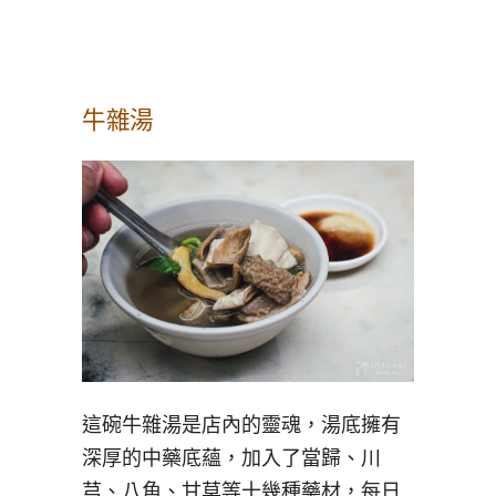
牛雜湯
這碗牛雜湯是店內的靈魂，湯底擁有
深厚的中藥底蘊，加入了當歸、川
芎、八角、甘草等十幾種藥材，每日