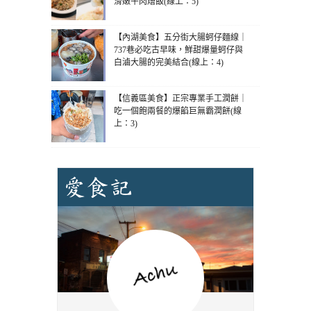
滑嫩牛肉燴飯(線上：5)
【內湖美食】五分街大腸蚵仔麵線｜
737巷必吃古早味，鮮甜爆量蚵仔與
白滷大腸的完美結合(線上：4)
【信義區美食】正宗專業手工潤餅｜
吃一個飽兩餐的爆餡巨無霸潤餅(線
上：3)