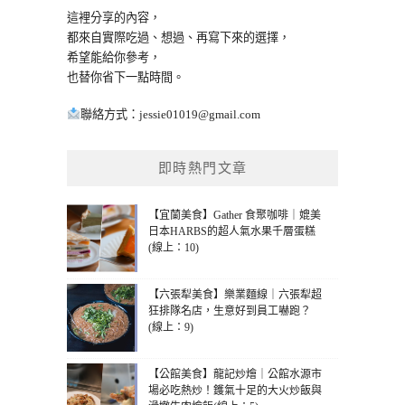
這裡分享的內容，
都來自實際吃過、想過、再寫下來的選擇，
希望能給你參考，
也替你省下一點時間。
聯絡方式：
jessie01019@gmail.com
即時熱門文章
【宜蘭美食】Gather 食聚咖啡｜媲美
日本HARBS的超人氣水果千層蛋糕
(線上：10)
【六張犁美食】樂業麵線｜六張犁超
狂排隊名店，生意好到員工嚇跑？
(線上：9)
【公館美食】龍記炒燴｜公館水源市
場必吃熱炒！鑊氣十足的大火炒飯與