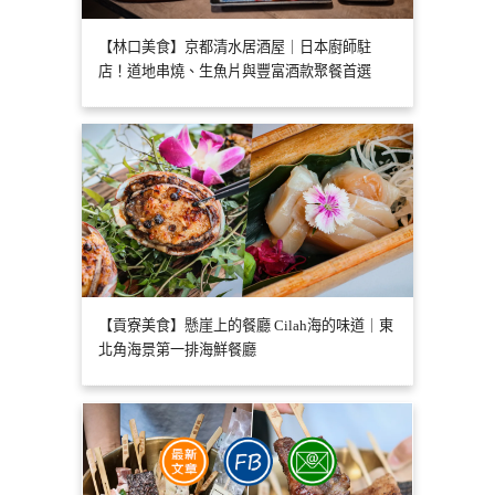
【林口美食】京都清水居酒屋｜日本廚師駐
店！道地串燒、生魚片與豐富酒款聚餐首選
【貢寮美食】懸崖上的餐廳 Cilah海的味道｜東
北角海景第一排海鮮餐廳