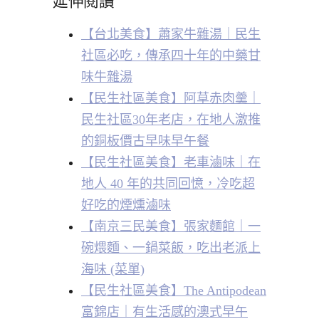
延伸閱讀
【台北美食】蕭家牛雜湯｜民生
社區必吃，傳承四十年的中藥甘
味牛雜湯
【民生社區美食】阿草赤肉羹｜
民生社區30年老店，在地人激推
的銅板價古早味早午餐
【民生社區美食】老車滷味｜在
地人 40 年的共同回憶，冷吃超
好吃的煙燻滷味
【南京三民美食】張家麵館｜一
碗煨麵、一鍋菜飯，吃出老派上
海味 (菜單)
【民生社區美食】The Antipodean
富錦店｜有生活感的澳式早午