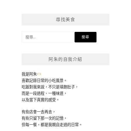
尋找美食
搜
尋
關
鍵
阿朱的自我介紹
字:
我是阿朱
喜歡記錄日常的小吃風景。
吃飯對我來說，不只是填飽肚子，
而是一段過程、一種味道，
以及當下真實的感受。
有些店會一去再去，
有些只留下那一次的記憶，
但每一餐，都是我親自走過的日常。