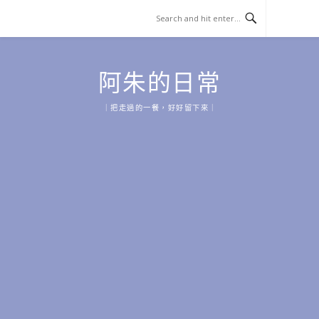
Skip
to
content
阿朱的日常
｜把走過的一餐，好好留下來｜