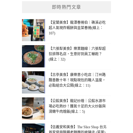
即時熱門文章
【宜蘭美食】龍潭春捲伯｜礁溪必吃
超人氣現炸蝦餅與韭菜春捲(線上：
107)
【六張犁美食】樂業麵線｜六張犁超
狂排隊名店，生意好到員工嚇跑？
(線上：32)
【古亭美食】康樂意小吃店｜汀州路
飄香數十年！現點現包的職人溫度，
必點組合大公開(線上：11)
【公館美食】龍記炒燴｜公館水源市
場必吃熱炒！鑊氣十足的大火炒飯與
滑嫩牛肉燴飯(線上：5)
【信義安和美食】The Slice Shop 台北
首家使用酸種老麵團的披薩店 (菜單)