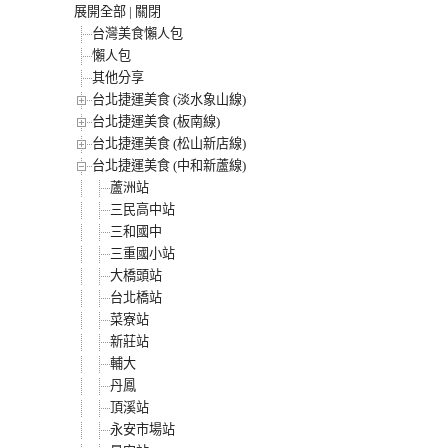
展開全部
|
關閉
台灣美食懶人包
懶人包
其他分享
台北捷運美食 (淡水象山線)
台北捷運美食 (板南線)
台北捷運美食 (松山新店線)
台北捷運美食 (中和新蘆線)
蘆洲站
三民高中站
三和國中
三重國小站
大橋頭站
台北橋站
菜寮站
新莊站
輔大
丹鳳
頂溪站
永安市場站