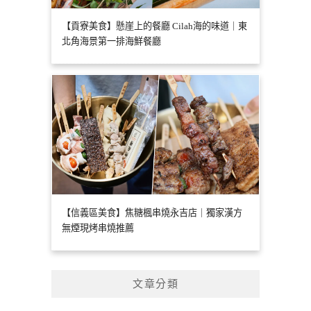
【貢寮美食】懸崖上的餐廳 Cilah海的味道｜東
北角海景第一排海鮮餐廳
【信義區美食】焦糖楓串燒永吉店｜獨家漢方
無煙現烤串燒推薦
文章分類