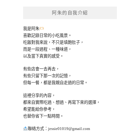
鍵
阿朱的自我介紹
字:
我是阿朱
喜歡記錄日常的小吃風景。
吃飯對我來說，不只是填飽肚子，
而是一段過程、一種味道，
以及當下真實的感受。
有些店會一去再去，
有些只留下那一次的記憶，
但每一餐，都是我親自走過的日常。
這裡分享的內容，
都來自實際吃過、想過、再寫下來的選擇，
希望能給你參考，
也替你省下一點時間。
聯絡方式：
jessie01019@gmail.com