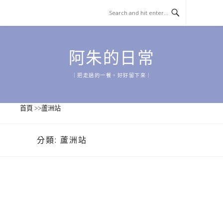
Skip
to
content
阿朱的日常
｜把走過的一餐，好好留下來｜
首頁
>>
蘆洲站
分類:
蘆洲站