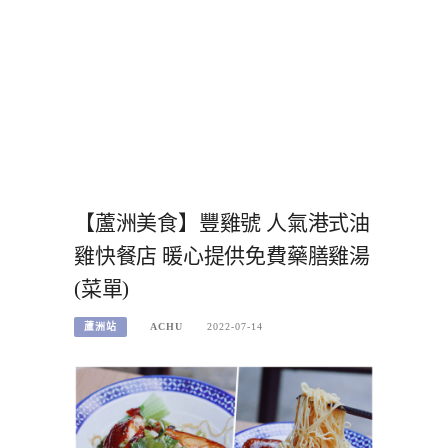
【蘆洲美食】豐雞號 人氣港式油
雞快餐店 暖心提供免費藥膳雞湯
(菜單)
蘆洲站
ACHU
2022-07-14