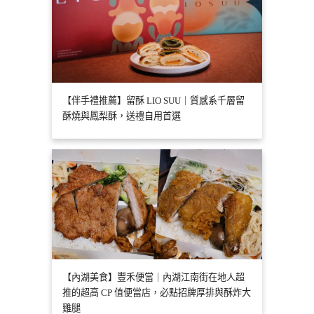
【伴手禮推薦】留酥 LIO SUU｜質感系千層留
酥燒與鳳梨酥，送禮自用首選
【內湖美食】豐禾便當｜內湖江南街在地人超
推的超高 CP 值便當店，必點招牌厚排與酥炸大
雞腿