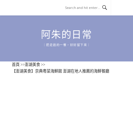
Skip
to
content
阿朱的日常
｜把走過的一餐，好好留下來｜
首頁
>>
澎湖美食
>>
【澎湖美食】京典粵菜海鮮館 澎湖在地人推薦的海鮮餐廳