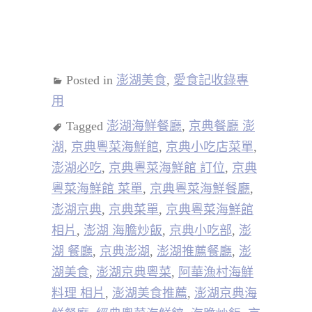
Posted in
澎湖美食
,
愛食記收錄專
用
Tagged
澎湖海鮮餐廳
,
京典餐廳 澎
湖
,
京典粵菜海鮮館
,
京典小吃店菜單
,
澎湖必吃
,
京典粵菜海鮮館 訂位
,
京典
粵菜海鮮館 菜單
,
京典粵菜海鮮餐廳
,
澎湖京典
,
京典菜單
,
京典粵菜海鮮館
相片
,
澎湖 海膽炒飯
,
京典小吃部
,
澎
湖 餐廳
,
京典澎湖
,
澎湖推薦餐廳
,
澎
湖美食
,
澎湖京典粵菜
,
阿華漁村海鮮
料理 相片
,
澎湖美食推薦
,
澎湖京典海