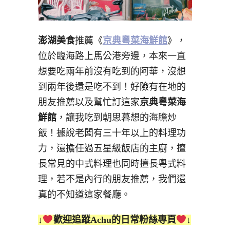
澎湖美食
推薦《
京典粵菜海鮮館
》，
位於臨海路上馬公港旁邊，本來一直
想要吃兩年前沒有吃到的阿華，沒想
到兩年後還是吃不到！好險有在地的
朋友推薦以及幫忙訂這家
京典粵菜海
鮮館
，讓我吃到朝思暮想的海膽炒
飯！據說老闆有三十年以上的料理功
力，還擔任過五星級飯店的主廚，擅
長常見的中式料理也同時擅長粵式料
理，若不是內行的朋友推薦，我們還
真的不知道這家餐廳。
↓
歡迎追蹤Achu的日常粉絲專頁
↓