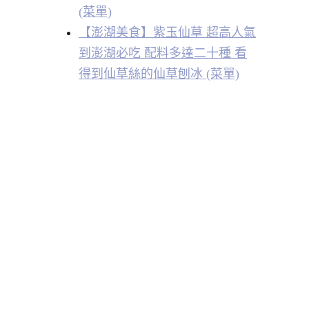
(菜單)
【澎湖美食】紫玉仙草 超高人氣
到澎湖必吃 配料多達二十種 看
得到仙草絲的仙草刨冰 (菜單)