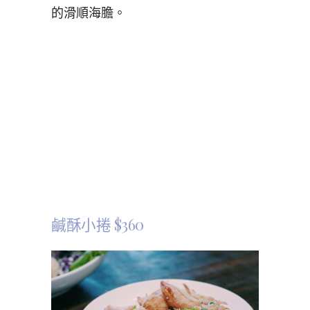
的滑順海膽。
鹹酥小捲 $360