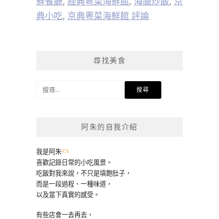
鮮餐廳
,
經典粵菜海鮮館
,
海膽炒飯
,
京
典小吃
,
京典粵菜海鮮館 評論
尋找美食
搜
尋
關
鍵
阿朱的自我介紹
字:
我是阿朱
喜歡記錄日常的小吃風景。
吃飯對我來說，不只是填飽肚子，
而是一段過程、一種味道，
以及當下真實的感受。
有些店會一去再去，