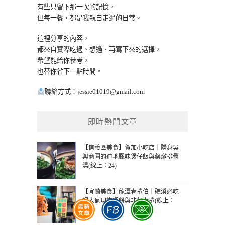
有些只留下那一次的記憶，
但每一餐，都是我親自走過的日常。
這裡分享的內容，
都來自實際吃過、想過、再寫下來的選擇，
希望能給你參考，
也替你省下一點時間。
聯絡方式：
jessie01019@gmail.com
即時熱門文章
【信義區美食】賀加小吃店｜隱身吳
興商圈的道地臘味煲仔飯與藥燉排骨
湯(線上：24)
【宜蘭美食】龍潭春捲伯｜礁溪必吃
超人氣現炸蝦餅與韭菜春捲(線上：
20)