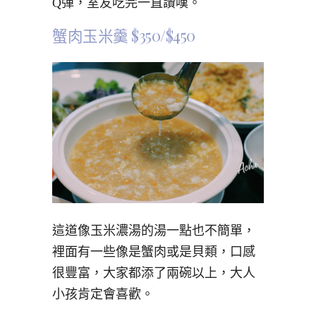
Q彈，室友吃完一直讚嘆。
蟹肉玉米羹 $350/$450
這道像玉米濃湯的湯一點也不簡單，
裡面有一些像是蟹肉或是貝類，口感
很豐富，大家都添了兩碗以上，大人
小孩肯定會喜歡。