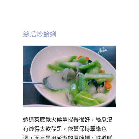
絲瓜炒蛤蜊
這道菜感覺火侯拿捏得很好，絲瓜沒
有炒得太軟發黑，依舊保持翠綠色
澤，而且是用澎湖的厚蛤蜊，味道鮮