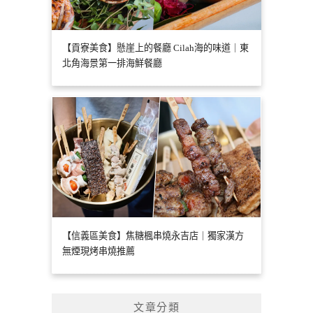
【貢寮美食】懸崖上的餐廳 Cilah海的味道｜東
北角海景第一排海鮮餐廳
【信義區美食】焦糖楓串燒永吉店｜獨家漢方
無煙現烤串燒推薦
文章分類