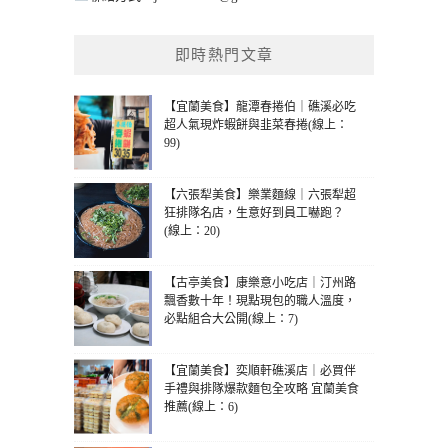
即時熱門文章
【宜蘭美食】龍潭春捲伯｜礁溪必吃
超人氣現炸蝦餅與韭菜春捲(線上：
99)
【六張犁美食】樂業麵線｜六張犁超
狂排隊名店，生意好到員工嚇跑？
(線上：20)
【古亭美食】康樂意小吃店｜汀州路
飄香數十年！現點現包的職人溫度，
必點組合大公開(線上：7)
【宜蘭美食】奕順軒礁溪店｜必買伴
手禮與排隊爆款麵包全攻略 宜蘭美食
推薦(線上：6)