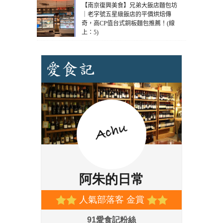
【南京復興美食】兄弟大飯店麵包坊
｜老字號五星級飯店的平價烘焙傳
奇，高CP值台式銅板麵包推薦！(線
上：5)