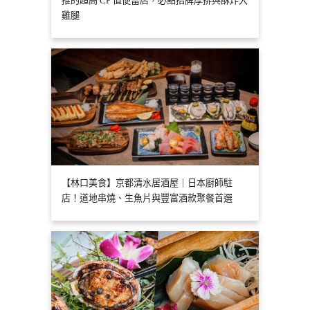
推的超高 CP 值便當店，必點招牌厚排與酥炸大
雞腿
【林口美食】京都清水居酒屋｜日本廚師駐
店！道地串燒、生魚片與豐富酒款聚餐首選