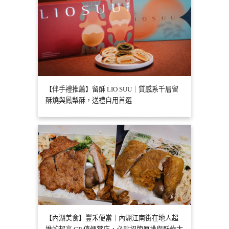
【伴手禮推薦】留酥 LIO SUU｜質感系千層留
酥燒與鳳梨酥，送禮自用首選
【內湖美食】豐禾便當｜內湖江南街在地人超