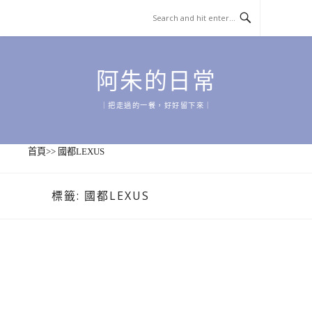
Skip
to
content
阿朱的日常
｜把走過的一餐，好好留下來｜
首頁
>>
國都LEXUS
標籤:
國都LEXUS