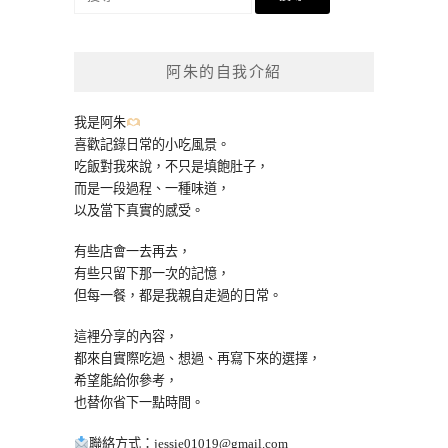
尋
關
鍵
阿朱的自我介紹
字:
我是阿朱
喜歡記錄日常的小吃風景。
吃飯對我來說，不只是填飽肚子，
而是一段過程、一種味道，
以及當下真實的感受。
有些店會一去再去，
有些只留下那一次的記憶，
但每一餐，都是我親自走過的日常。
這裡分享的內容，
都來自實際吃過、想過、再寫下來的選擇，
希望能給你參考，
也替你省下一點時間。
聯絡方式：
jessie01019@gmail.com