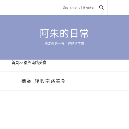
Skip
to
content
阿朱的日常
｜把走過的一餐，好好留下來｜
首頁
>>
復興南路美食
標籤:
復興南路美食