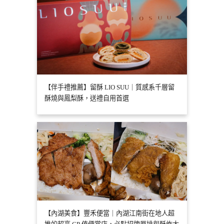
【伴手禮推薦】留酥 LIO SUU｜質感系千層留
酥燒與鳳梨酥，送禮自用首選
【內湖美食】豐禾便當｜內湖江南街在地人超