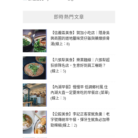
即時熱門文章
【信義區美食】賀加小吃店｜隱身吳
興商圈的道地臘味煲仔飯與藥燉排骨
湯(線上：8)
【六張犁美食】樂業麵線｜六張犁超
狂排隊名店，生意好到員工嚇跑？
(線上：5)
【內湖早餐】慢慢早 低調鄉村風 住
內湖大直一定要來吃的早餐店 (菜單)
(線上：3)
【公館美食】李記正客家魷魚羹｜老
字號傳統早午餐，彈牙生魷魚必加帶
勁辣椒(線上：2)