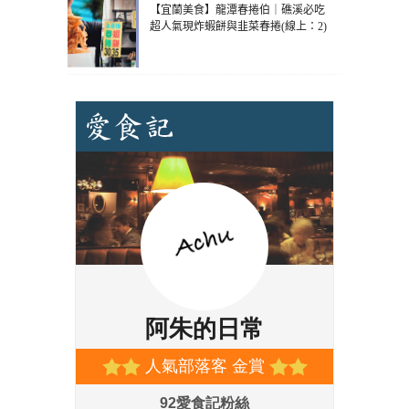
【宜蘭美食】龍潭春捲伯｜礁溪必吃
超人氣現炸蝦餅與韭菜春捲(線上：2)