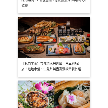
推的超高 CP 值便當店，必點招牌厚排與酥炸大
雞腿
【林口美食】京都清水居酒屋｜日本廚師駐
店！道地串燒、生魚片與豐富酒款聚餐首選