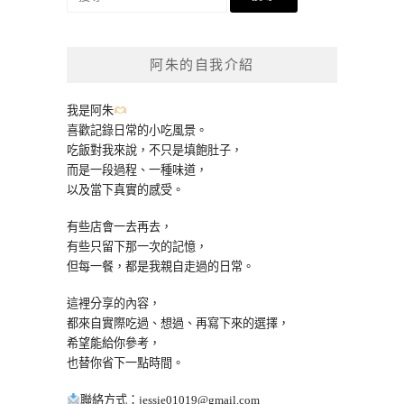
尋
關
鍵
阿朱的自我介紹
字:
我是阿朱
喜歡記錄日常的小吃風景。
吃飯對我來說，不只是填飽肚子，
而是一段過程、一種味道，
以及當下真實的感受。
有些店會一去再去，
有些只留下那一次的記憶，
但每一餐，都是我親自走過的日常。
這裡分享的內容，
都來自實際吃過、想過、再寫下來的選擇，
希望能給你參考，
也替你省下一點時間。
聯絡方式：
jessie01019@gmail.com