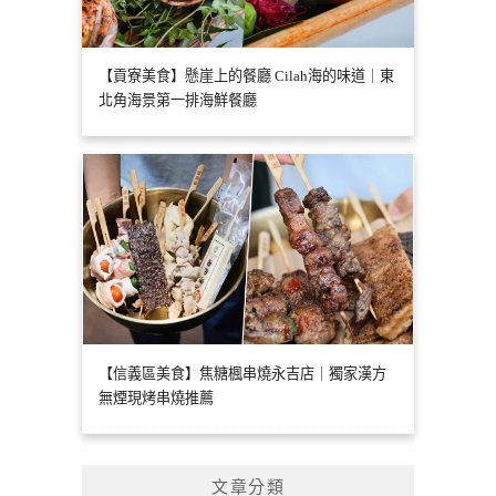
【貢寮美食】懸崖上的餐廳 Cilah海的味道｜東
北角海景第一排海鮮餐廳
【信義區美食】焦糖楓串燒永吉店｜獨家漢方
無煙現烤串燒推薦
文章分類