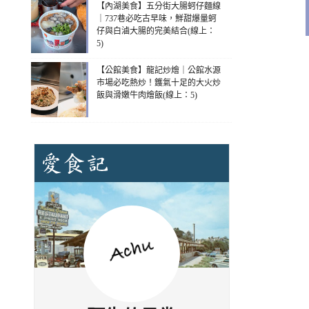
【內湖美食】五分街大腸蚵仔麵線
｜737巷必吃古早味，鮮甜爆量蚵
仔與白滷大腸的完美結合(線上：
5)
【公館美食】龍記炒燴｜公館水源
市場必吃熱炒！鑊氣十足的大火炒
飯與滑嫩牛肉燴飯(線上：5)