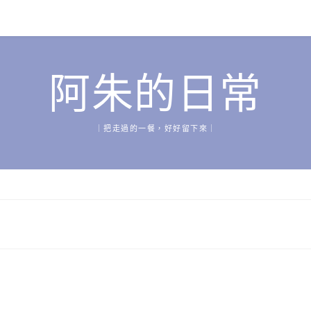
阿朱的日常
｜把走過的一餐，好好留下來｜