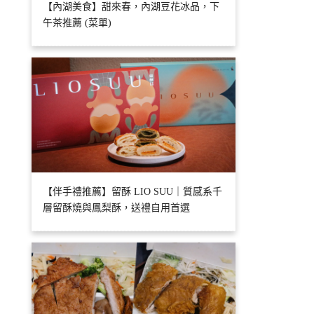
【內湖美食】甜來春，內湖豆花冰品，下
午茶推薦 (菜單)
【伴手禮推薦】留酥 LIO SUU｜質感系千
層留酥燒與鳳梨酥，送禮自用首選