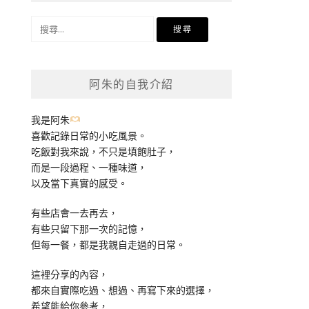
搜
尋
關
鍵
阿朱的自我介紹
字:
我是阿朱
喜歡記錄日常的小吃風景。
吃飯對我來說，不只是填飽肚子，
而是一段過程、一種味道，
以及當下真實的感受。
有些店會一去再去，
有些只留下那一次的記憶，
但每一餐，都是我親自走過的日常。
這裡分享的內容，
都來自實際吃過、想過、再寫下來的選擇，
希望能給你參考，