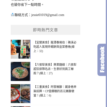
也替你省下一點時間。
聯絡方式：
jessie01019@gmail.com
即時熱門文章
【宜蘭美食】龍潭春捲伯｜礁溪必
吃超人氣現炸蝦餅與韭菜春捲(線
上：32)
【六張犁美食】樂業麵線｜六張犁
超狂排隊名店，生意好到員工嚇
跑？(線上：27)
【三重美食】阿發豬腳｜藏身巷弄
無招牌，CP值爆棚的百元豬腳便
當！(線上：6)