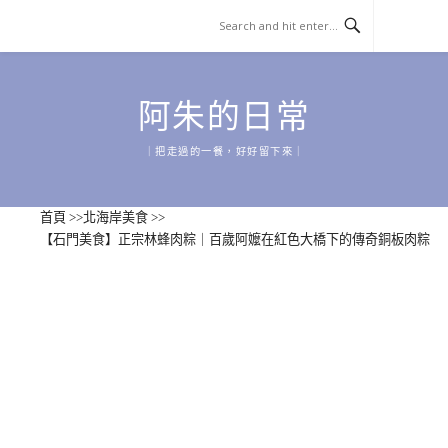
Skip
to
content
阿朱的日常
｜把走過的一餐，好好留下來｜
首頁
>>
北海岸美食
>>
【石門美食】正宗林蜂肉粽｜百歲阿嬤在紅色大橋下的傳奇銅板肉粽