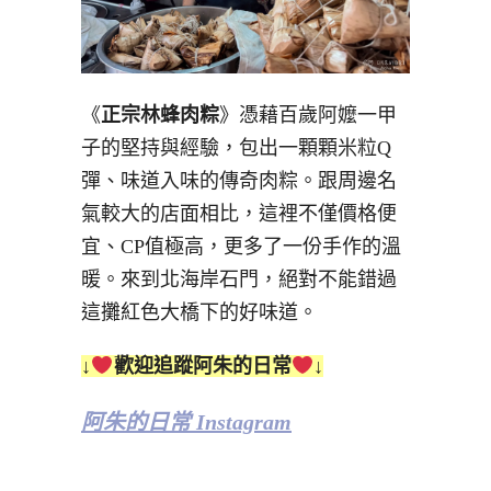
《
正宗林蜂肉粽
》憑藉百歲阿嬤一甲
子的堅持與經驗，包出一顆顆米粒Q
彈、味道入味的傳奇肉粽。跟周邊名
氣較大的店面相比，這裡不僅價格便
宜、CP值極高，更多了一份手作的溫
暖。來到北海岸石門，絕對不能錯過
這攤紅色大橋下的好味道。
↓
歡迎追蹤阿朱的日常
↓
阿朱的日常 Instagram