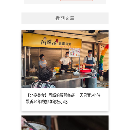
近期文章
【北投美食】阿輝伯蘿蔔絲餅 一天只賣5小時
飄香40年的排隊銅板小吃