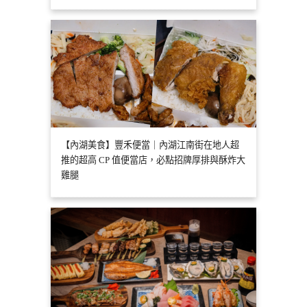
【內湖美食】豐禾便當｜內湖江南街在地人超
推的超高 CP 值便當店，必點招牌厚排與酥炸大
雞腿