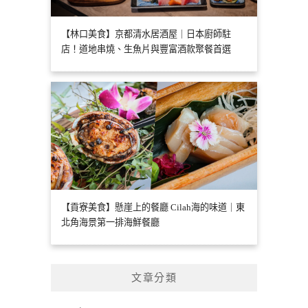
【林口美食】京都清水居酒屋｜日本廚師駐
店！道地串燒、生魚片與豐富酒款聚餐首選
【貢寮美食】懸崖上的餐廳 Cilah海的味道｜東
北角海景第一排海鮮餐廳
文章分類