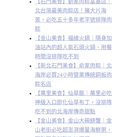
【石門美食】劉家肉粽富基店｜
北台灣最美肉粽店！擁大片海
景，必吃五十多年老字號排隊肉
粽
【金山美食】福緣火鍋｜隱身加
油站內的超人氣石頭火鍋，用餐
時間沒排隊吃不到
【新北石門美食】俞家肉粽｜北
海岸必買24小時營業傳統銅板肉
粽名店
【萬里美食】仙草龍｜萬里必吃
神級入口即化仙草布丁，沒排隊
吃不到的北海岸傳奇甜點
【金山美食】金山大碗螃蟹｜金
山老街必吃超澎湃爆量海鮮粥，