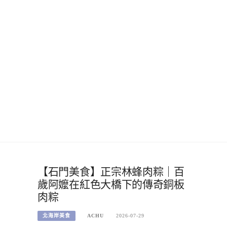
【石門美食】正宗林蜂肉粽｜百
歲阿嬤在紅色大橋下的傳奇銅板
肉粽
北海岸美食
ACHU
2026-07-29