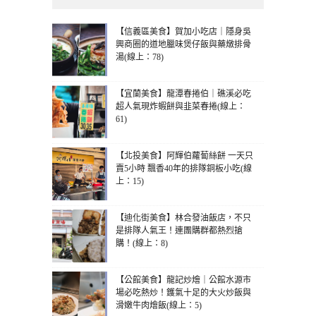
【信義區美食】賀加小吃店｜隱身吳
興商圈的道地臘味煲仔飯與藥燉排骨
湯(線上：78)
【宜蘭美食】龍潭春捲伯｜礁溪必吃
超人氣現炸蝦餅與韭菜春捲(線上：
61)
【北投美食】阿輝伯蘿蔔絲餅 一天只
賣5小時 飄香40年的排隊銅板小吃(線
上：15)
【迪化街美食】林合發油飯店，不只
是排隊人氣王！連團購群都熱烈搶
購！(線上：8)
【公館美食】龍記炒燴｜公館水源市
場必吃熱炒！鑊氣十足的大火炒飯與
滑嫩牛肉燴飯(線上：5)