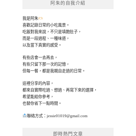
阿朱的自我介紹
字:
我是阿朱
喜歡記錄日常的小吃風景。
吃飯對我來說，不只是填飽肚子，
而是一段過程、一種味道，
以及當下真實的感受。
有些店會一去再去，
有些只留下那一次的記憶，
但每一餐，都是我親自走過的日常。
這裡分享的內容，
都來自實際吃過、想過、再寫下來的選擇，
希望能給你參考，
也替你省下一點時間。
聯絡方式：
jessie01019@gmail.com
即時熱門文章