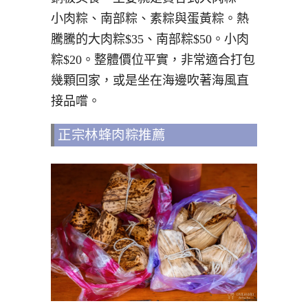
小肉粽、南部粽、素粽與蛋黃粽。熱
騰騰的大肉粽$35、南部粽$50。小肉
粽$20。整體價位平實，非常適合打包
幾顆回家，或是坐在海邊吹著海風直
接品嚐。
正宗林蜂肉粽推薦