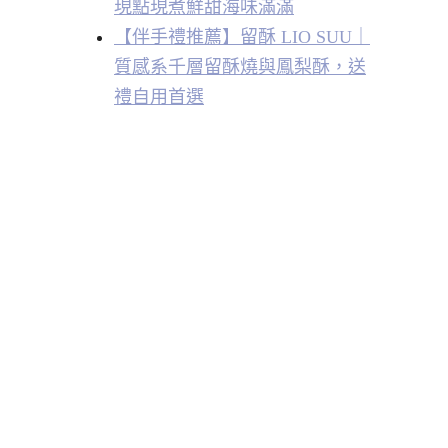
現點現煮鮮甜海味滿滿
【伴手禮推薦】留酥 LIO SUU｜
質感系千層留酥燒與鳳梨酥，送
禮自用首選