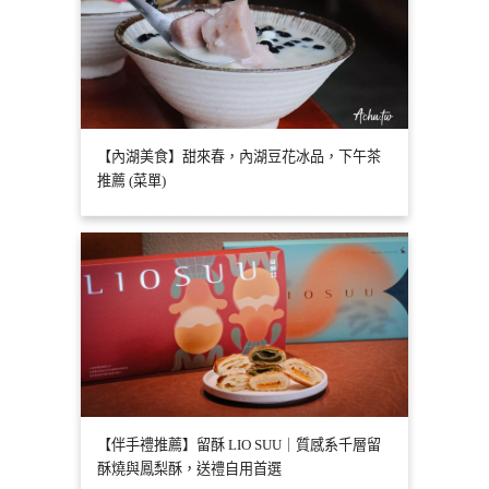
【內湖美食】甜來春，內湖豆花冰品，下午茶
推薦 (菜單)
【伴手禮推薦】留酥 LIO SUU｜質感系千層留
酥燒與鳳梨酥，送禮自用首選