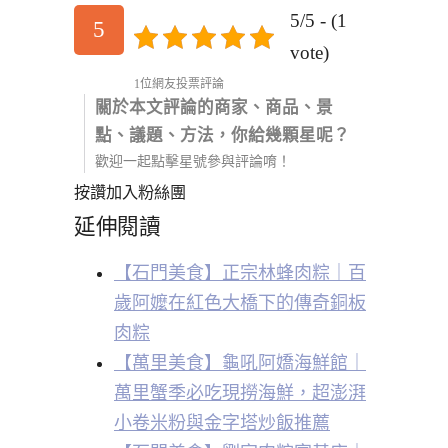
5/5 - (1
5
vote)
1位網友投票評論
關於本文評論的商家、商品、景
點、議題、方法，你給幾顆星呢？
歡迎一起點擊星號參與評論唷！
按讚加入粉絲團
延伸閱讀
【石門美食】正宗林蜂肉粽｜百
歲阿嬤在紅色大橋下的傳奇銅板
肉粽
【萬里美食】龜吼阿嬌海鮮館｜
萬里蟹季必吃現撈海鮮，超澎湃
小卷米粉與金字塔炒飯推薦