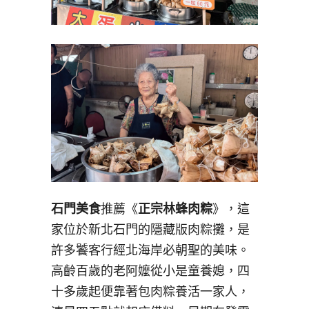
石門美食
推薦《
正宗林蜂肉粽
》，這
家位於新北石門的隱藏版肉粽攤，是
許多饕客行經北海岸必朝聖的美味。
高齡百歲的老阿嬤從小是童養媳，四
十多歲起便靠著包肉粽養活一家人，