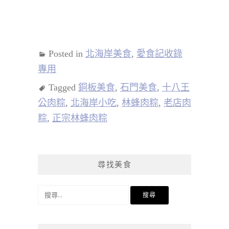
Posted in
北海岸美食
,
愛食記收錄
專用
Tagged
銅板美食
,
石門美食
,
十八王
公肉粽
,
北海岸小吃
,
林蜂肉粽
,
老店肉
粽
,
正宗林蜂肉粽
尋找美食
搜
尋
關
鍵