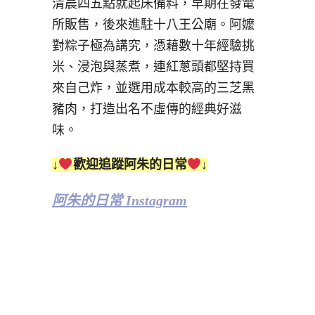
清晨四五點就起床備料，早期在發電
所販售，後來進駐十八王公廟。阿嬤
對粽子極為講究，憑藉數十年經驗挑
米、浸泡與蒸煮，連紅蔥頭都堅持買
來自己炸，並選用成本較高的三芝黑
豬肉，打造出名不虛傳的經典好滋
味。
↓
歡迎追蹤阿朱的日常
↓
阿朱的日常 Instagram