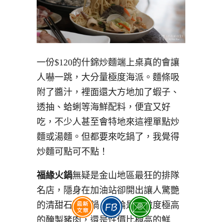
一份$120的什錦炒麵端上桌真的會讓
人嚇一跳，大分量極度海派。麵條吸
附了醬汁，裡面還大方地加了蝦子、
透抽、蛤蜊等海鮮配料，便宜又好
吃，不少人甚至會特地來這裡單點炒
麵或湯麵。但都要來吃鍋了，我覺得
炒麵可點可不點！
福緣火鍋
無疑是金山地區最狂的排隊
名店，隱身在加油站卻開出讓人驚艷
的清甜石頭火鍋。無論是軟嫩度極高
的醃製豬肉，還是性價比極高的鮮