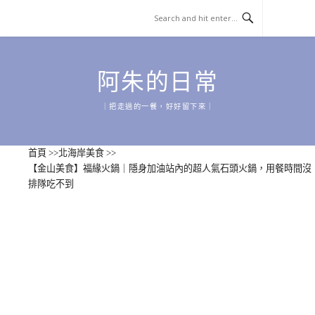
Skip
to
content
阿朱的日常
｜把走過的一餐，好好留下來｜
首頁
>>
北海岸美食
>>
【金山美食】福緣火鍋｜隱身加油站內的超人氣石頭火鍋，用餐時間沒
排隊吃不到