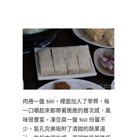
肉捲一盤 $80，裡面加入了荸薺，每
一口嚼起來都帶著脆脆的層次感，風
味很豐富。凍豆腐一盤 $60 份量不
少，氣孔完美吸附了清甜的蔬果湯