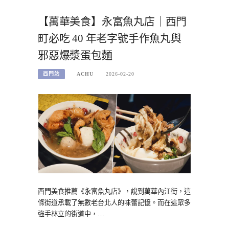
【萬華美食】永富魚丸店｜西門
町必吃 40 年老字號手作魚丸與
邪惡爆漿蛋包麵
西門站
ACHU
2026-02-20
西門美食推薦《永富魚丸店》，說到萬華內江街，這
條街道承載了無數老台北人的味蕾記憶。而在這眾多
強手林立的街道中，…