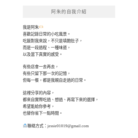
鍵
阿朱的自我介紹
字:
我是阿朱
喜歡記錄日常的小吃風景。
吃飯對我來說，不只是填飽肚子，
而是一段過程、一種味道，
以及當下真實的感受。
有些店會一去再去，
有些只留下那一次的記憶，
但每一餐，都是我親自走過的日常。
這裡分享的內容，
都來自實際吃過、想過、再寫下來的選擇，
希望能給你參考，
也替你省下一點時間。
聯絡方式：
jessie01019@gmail.com