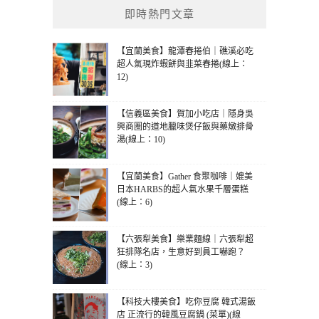
即時熱門文章
【宜蘭美食】龍潭春捲伯｜礁溪必吃
超人氣現炸蝦餅與韭菜春捲(線上：
12)
【信義區美食】賀加小吃店｜隱身吳
興商圈的道地臘味煲仔飯與藥燉排骨
湯(線上：10)
【宜蘭美食】Gather 食聚咖啡｜媲美
日本HARBS的超人氣水果千層蛋糕
(線上：6)
【六張犁美食】樂業麵線｜六張犁超
狂排隊名店，生意好到員工嚇跑？
(線上：3)
【科技大樓美食】吃你豆腐 韓式湯飯
店 正流行的韓風豆腐鍋 (菜單)(線