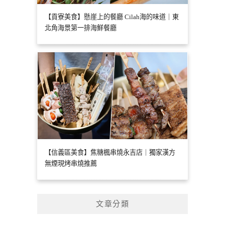
【貢寮美食】懸崖上的餐廳 Cilah海的味道｜東
北角海景第一排海鮮餐廳
【信義區美食】焦糖楓串燒永吉店｜獨家漢方
無煙現烤串燒推薦
文章分類