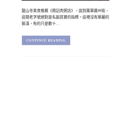
龍山寺美食推薦《周記肉粥店》，說到萬華廣州街，
這間老字號絕對是名副其實的指標。這裡沒有華麗的
裝潢，有的只是數十…
CONTINUE READING