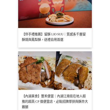
【伴手禮推薦】留酥 LIO SUU｜質感系千層留
酥燒與鳳梨酥，送禮自用首選
【內湖美食】豐禾便當｜內湖江南街在地人超
推的超高 CP 值便當店，必點招牌厚排與酥炸大
雞腿