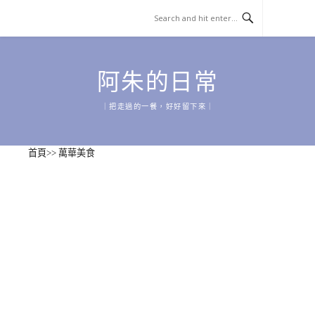
Skip
to
content
阿朱的日常
｜把走過的一餐，好好留下來｜
首頁
>>
萬華美食