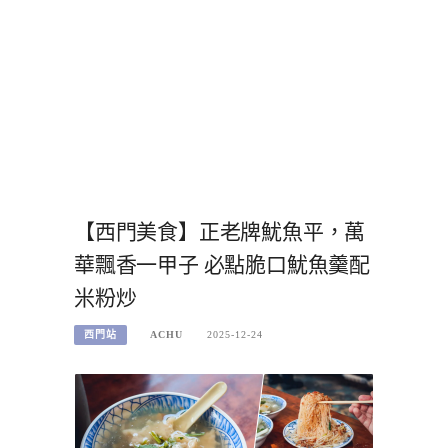
【西門美食】正老牌魷魚平，萬
華飄香一甲子 必點脆口魷魚羹配
米粉炒
西門站
ACHU
2025-12-24