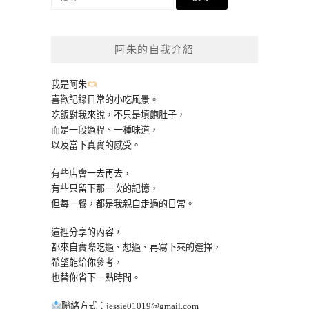
尋
關
鍵
阿朱的自我介紹
字:
我是阿朱
喜歡記錄日常的小吃風景。
吃飯對我來說，不只是填飽肚子，
而是一段過程、一種味道，
以及當下真實的感受。
有些店會一去再去，
有些只留下那一次的記憶，
但每一餐，都是我親自走過的日常。
這裡分享的內容，
都來自實際吃過、想過、再寫下來的選擇，
希望能給你參考，
也替你省下一點時間。
聯絡方式：
jessie01019@gmail.com