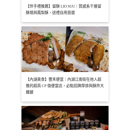
【伴手禮推薦】留酥 LIO SUU｜質感系千層留
酥燒與鳳梨酥，送禮自用首選
【內湖美食】豐禾便當｜內湖江南街在地人超
推的超高 CP 值便當店，必點招牌厚排與酥炸大
雞腿