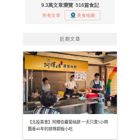
近期文章
【北投美食】阿輝伯蘿蔔絲餅 一天只賣5小時
飄香40年的排隊銅板小吃