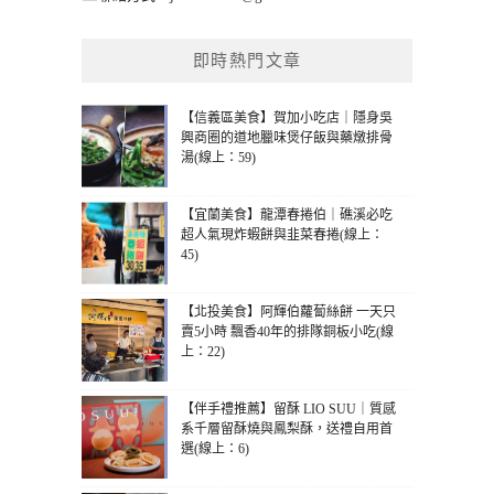
即時熱門文章
【信義區美食】賀加小吃店｜隱身吳
興商圈的道地臘味煲仔飯與藥燉排骨
湯(線上：59)
【宜蘭美食】龍潭春捲伯｜礁溪必吃
超人氣現炸蝦餅與韭菜春捲(線上：
45)
【北投美食】阿輝伯蘿蔔絲餅 一天只
賣5小時 飄香40年的排隊銅板小吃(線
上：22)
【伴手禮推薦】留酥 LIO SUU｜質感
系千層留酥燒與鳳梨酥，送禮自用首
選(線上：6)