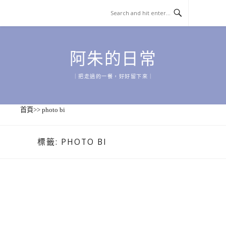
Skip
to
content
阿朱的日常
｜把走過的一餐，好好留下來｜
首頁
>>
photo bi
標籤:
PHOTO BI