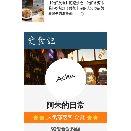
【公館美食】龍記炒燴｜公館水源市
場必吃熱炒！鑊氣十足的大火炒飯與
滑嫩牛肉燴飯(線上：6)