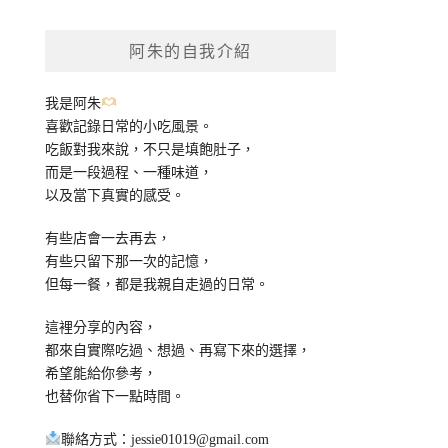
關
鍵
阿朱的自我介紹
字:
我是阿朱
喜歡記錄日常的小吃風景。
吃飯對我來說，不只是填飽肚子，
而是一段過程、一種味道，
以及當下真實的感受。
有些店會一去再去，
有些只留下那一次的記憶，
但每一餐，都是我親自走過的日常。
這裡分享的內容，
都來自實際吃過、想過、再寫下來的選擇，
希望能給你參考，
也替你省下一點時間。
聯絡方式：
jessie01019@gmail.com