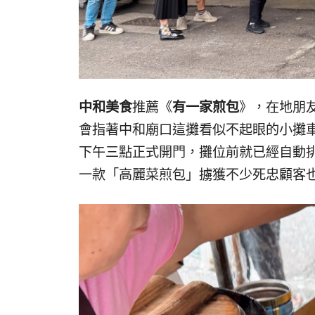
中和美食
推薦《
有一家煎包
》，在地朋
會指著中和廟口這攤看似不起眼的小攤
下午三點正式開門，攤位前就已經自動
一款「高麗菜煎包」擄獲不少死忠顧客