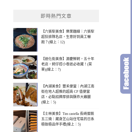
即時熱門文章
【六張犁美食】樂業麵線｜六張犁
超狂排隊名店，生意好到員工嚇
跑？(線上：12)
【迪化街美食】源慶鮮蚵，五十年
老店，蚵仔控小卷迷必收藏！(菜
單)(線上：7)
【內湖美食】豐禾便當｜內湖江南
街在地人超推的超高 CP 值便當
店，必點招牌厚排與酥炸大雞腿
(線上：5)
【士林美食】Tim castella 長崎蛋糕
五三燒｜藏身芝山站住宅區的日系
極致極品伴手禮(線上：5)