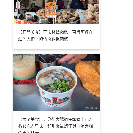
【石門美食】正宗林蜂肉粽｜百歲阿嬤在
紅色大橋下的傳奇銅板肉粽
【內湖美食】五分街大腸蚵仔麵線｜737
巷必吃古早味，鮮甜爆量蚵仔與白滷大腸