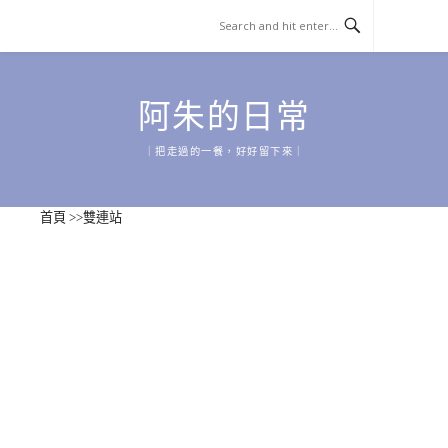
Skip
to
content
阿朱的日常
｜把走過的一餐，好好留下來｜
首頁
>>
雙連站