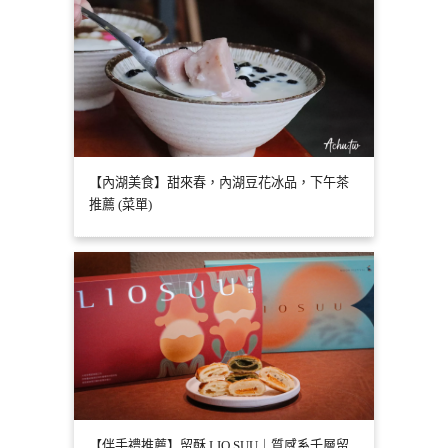
【內湖美食】甜來春，內湖豆花冰品，下午茶
推薦 (菜單)
【伴手禮推薦】留酥 LIO SUU｜質感系千層留