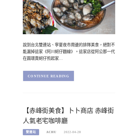
說到台北雙連站、寧夏夜市周邊的排隊美食，絕對不
能漏掉這家《阿川蚵仔麵線》。這家店從阿公那一代
在圓環賣蚵仔煎起家…
CONTINUE READING
【赤峰街美食】卜卜商店 赤峰街
人氣老宅咖啡廳
雙連站
ACHU
2022-04-28