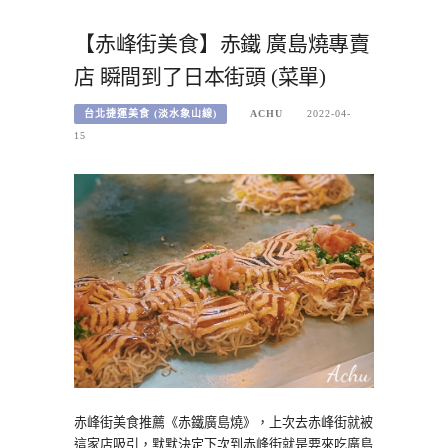
【赤峰街美食】赤鐵 廣島燒專賣
店 瞬間到了日本街頭 (菜單)
台北捷運美食 (淡水象山線)
ACHU
2022-04-
15
赤峰街美食推薦《赤鐵廣島燒》，上次去赤峰街就被
這家店吸引，默默決定下次到赤峰街就是要來吃廣島