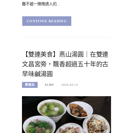
難不被一陣陣誘人的…
CONTINUE READING
【雙連美食】燕山湯圓｜在雙連
文昌宮旁，飄香超過五十年的古
早味鹹湯圓
雙連站
ACHU
2026-03-13