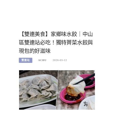
【雙連美食】家鄉味水餃｜中山
區雙連站必吃！獨特薺菜水餃與
現包的好滋味
雙連站
ACHU
2026-03-12