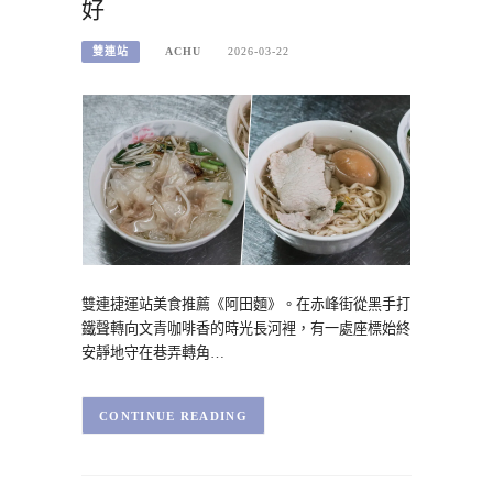
好
雙連站
ACHU
2026-03-22
雙連捷運站美食推薦《阿田麵》。在赤峰街從黑手打
鐵聲轉向文青咖啡香的時光長河裡，有一處座標始終
安靜地守在巷弄轉角…
CONTINUE READING