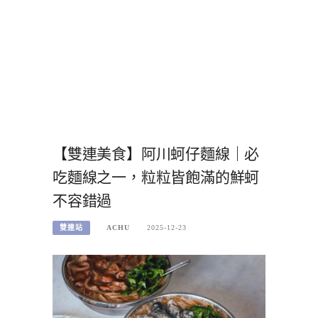
【雙連美食】阿川蚵仔麵線｜必
吃麵線之一，粒粒皆飽滿的鮮蚵
不容錯過
雙連站
ACHU
2025-12-23