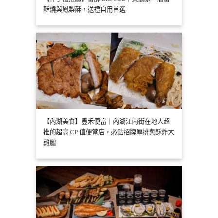
酥燒與鳳梨酥，送禮自用首選
【內湖美食】豐禾便當｜內湖江南街在地人超
推的超高 CP 值便當店，必點招牌厚排與酥炸大
雞腿