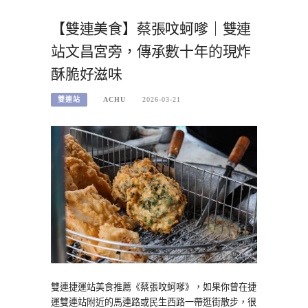
【雙連美食】蔡張呅蚵嗲｜雙連
站文昌宮旁，傳承數十年的現炸
酥脆好滋味
雙連站
ACHU
2026-03-21
雙連捷運站美食推薦《蔡張呅蚵嗲》，如果你曾在捷
運雙連站附近的馬連路或民生西路一帶逛街散步，很