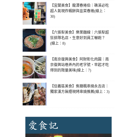
【宜蘭美食】龍潭春捲伯｜礁溪必吃
超人氣現炸蝦餅與韭菜春捲(線上：
30)
【六張犁美食】樂業麵線｜六張犁超
狂排隊名店，生意好到員工嚇跑？
(線上：8)
【南京復興美食】阿財彰化肉圓｜南
京復興站巷弄內的老字號，早起才吃
得到的限量美味(線上：7)
【信義區美食】焦糖楓串燒永吉店｜
獨家漢方無煙現烤串燒推薦(線上：3)