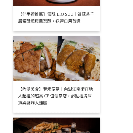
【伴手禮推薦】留酥 LIO SUU｜質感系千
層留酥燒與鳳梨酥，送禮自用首選
【內湖美食】豐禾便當｜內湖江南街在地
人超推的超高 CP 值便當店，必點招牌厚
排與酥炸大雞腿