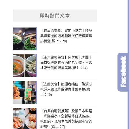
即時熱門文章
【信義區美食】賀加小吃店｜隱身
吳興商圈的道地臘味煲仔飯與藥燉
排骨湯(線上：28)
【南京復興美食】阿財彰化肉圓｜
南京復興站巷弄內的老字號，早起
才吃得到的限量美味(線上：14)
【宜蘭美食】龍潭春捲伯｜礁溪必
吃超人氣現炸蝦餅與韭菜春捲(線
上：10)
【台北自助餐推薦】欣葉日本料理
丨彩膳楽亭，全新裝修日式Buffet
吃到飽，現切生魚片與精緻和食的
輕旅行(線上：7)