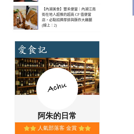
【內湖美食】豐禾便當｜內湖江南
街在地人超推的超高 CP 值便當
店，必點招牌厚排與酥炸大雞腿
(線上：2)