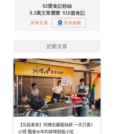
近期文章
【北投美食】阿輝伯蘿蔔絲餅 一天只賣5
小時 飄香40年的排隊銅板小吃