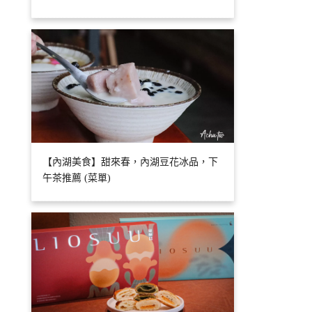
【內湖美食】甜來春，內湖豆花冰品，下
午茶推薦 (菜單)