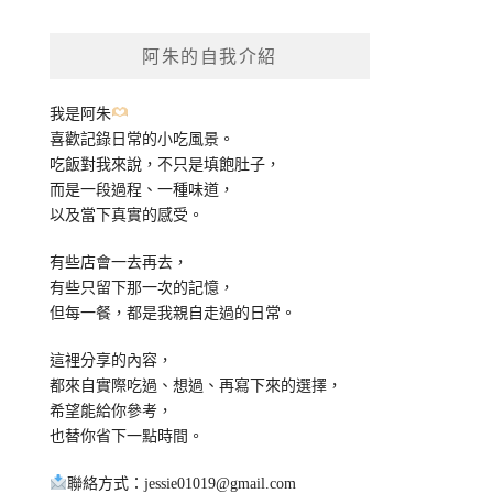
關
鍵
阿朱的自我介紹
字:
我是阿朱
喜歡記錄日常的小吃風景。
吃飯對我來說，不只是填飽肚子，
而是一段過程、一種味道，
以及當下真實的感受。
有些店會一去再去，
有些只留下那一次的記憶，
但每一餐，都是我親自走過的日常。
這裡分享的內容，
都來自實際吃過、想過、再寫下來的選擇，
希望能給你參考，
也替你省下一點時間。
聯絡方式：
jessie01019@gmail.com