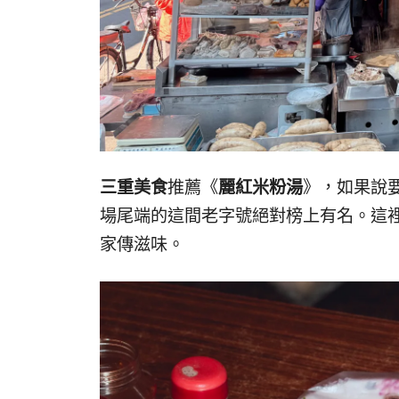
三重美食
推薦《
麗紅米粉湯
》，如果說
場尾端的這間老字號絕對榜上有名。這
家傳滋味。